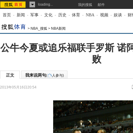
loading...
我的搜狐
邮件
首页
-
新闻
-
军事
-
文化
-
历史
-
体育
-
NBA
-
视频
-
娱谈
-
财
>
NBA_搜狐
>
NBA新闻
公牛今夏或追乐福联手罗斯 诺
败
正文
我来说两句
(
人参与)
2013年05月16日20:54
来源：
搜狐体育
作者：浮云