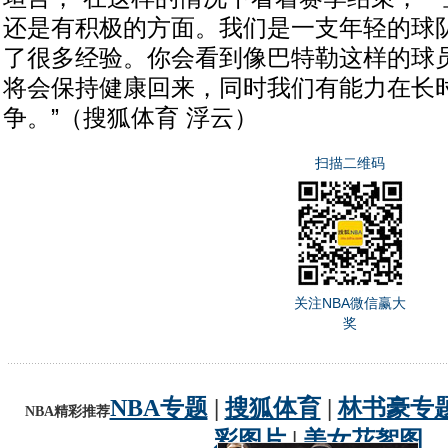
还是有积极的方面。我们是一支年轻的球
了很多经验。你会看到像巴特勒这样的球
将会保持健康回来，同时我们有能力在长
争。”（搜狐体育 浮云）
扫描二维码
关注NBA微信赢大
奖