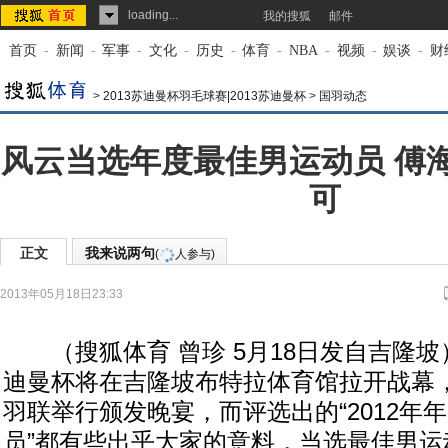
loading...
我的搜狐
邮件
首页
-
新闻
-
军事
-
文化
-
历史
-
体育
-
NBA
-
视频
-
娱谈
-
财
>
2013苏迪曼杯羽毛球赛|2013苏迪曼杯
>
国羽动态
风云当选年度最佳男运动员 傅
可
正文
我来说两句
(
人参与)
2013年05月18日23:33
来源：
搜狐体育
作者：曾珍
（搜狐体育 曾珍 5月18日发自吉隆坡）
迪曼杯将在吉隆坡布特拉体育馆拉开战幕
羽联举行颁发晚宴，而评选出的“2012年
员”都有些出乎大家的意料，当选最佳男运