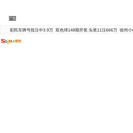
广告
彩民车牌号投注中3.9万
双色球148期开奖:头奖11注666万
徐州小