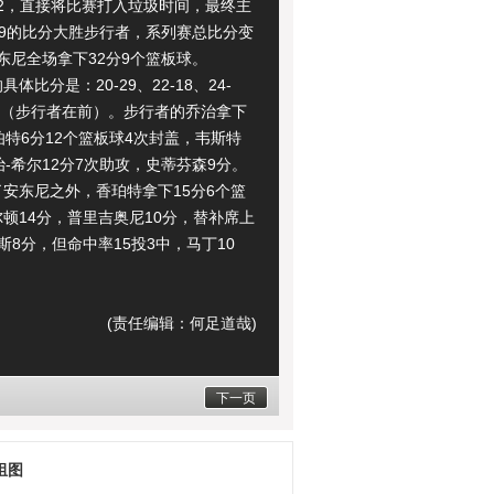
-2，直接将比赛打入垃圾时间，最终主
-79的比分大胜步行者，系列赛总比分变
安东尼全场拿下32分9个篮板球。
比分是：20-29、22-18、24-
-33（步行者在前）。步行者的乔治拿下
伯特6分12个篮板球4次封盖，韦斯特
治-希尔12分7次助攻，史蒂芬森9分。
安东尼之外，香珀特拿下15分6个篮
顿14分，普里吉奥尼10分，替补席上
密斯8分，但命中率15投3中，马丁10
(责任编辑：何足道哉)
下一页
组图