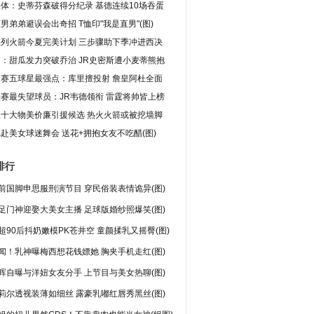
体：史蒂芬森破得分纪录 基德连续10场吞蛋
男弟弟避误会出奇招 T恤印"我是直男"(图)
媒列火箭今夏完美计划 三步骤助下季冲进西决
：甜瓜发力突破乔治 JR史密斯遭小麦蒂熊抱
后赛五球星最强点：库里擅投射 詹皇阿杜全面
赛最失望球员：JR韦德领衔 雷霆将帅皆上榜
人十大物美价廉引援候选 热火火箭或被挖墙脚
赴美女球迷舞会 送花+拥抱女友不吃醋(图)
排行
前国脚申思服刑演节目 穿民俗装表情诡异(图)
足门神迎娶大美女主播 足球版婚纱照爆笑(图)
超90后抖奶嫩模PK苍井空 童颜揉乳又摇臀(图)
闻！乳神曝梅西想花钱嫖她 胸夹手机走红(图)
晖自曝与洋妞女友分手 上节目与美女热聊(图)
莉尔透视装薄如细丝 露豪乳嘟红唇秀黑丝(图)