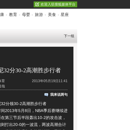
欢迎入驻搜狐媒体平台
康
-
教育
-
母婴
-
旅游
-
美食
-
星座
下一组
尼32分30-2高潮胜步行者
体育
2013年05月19日11:41
道哉
我来说两句
分领30-2高潮胜步行者
013年5月8日，NBA季后赛继续进
在第三节后半段轰出10-2的攻击波，
则打出20-0的一波流，两波高潮合计