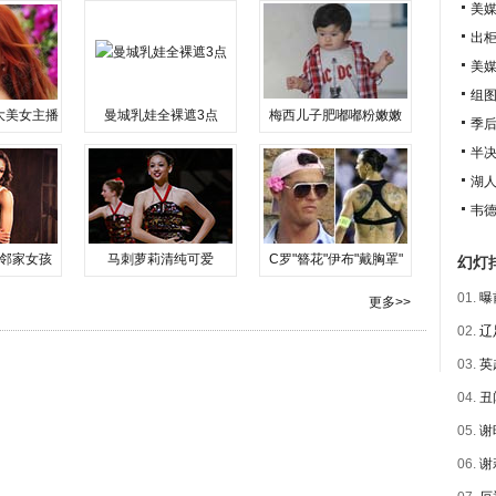
美媒
出柜
美
组图
大美女主播
曼城乳娃全裸遮3点
梅西儿子肥嘟嘟粉嫩嫩
季
半决
湖
韦德
邻家女孩
马刺萝莉清纯可爱
C罗"簪花"伊布"戴胸罩"
幻灯
01.
曝
更多>>
02.
辽
03.
英
04.
丑
05.
谢
06.
谢