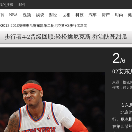
我的搜狐
邮件
体育
-
NBA
-
视频
-
娱谈
-
财经
-
世相
-
科技
-
汽车
-
房产
-
时尚
-
健
A2012-2013赛季季后赛东部第二轮尼克斯VS步行者新闻
步行者4-2晋级回顾:轻松擒尼克斯 乔治防死甜瓜
2
/6
02安东
来源：搜狐
作者：何足
安东尼32
北京时间2
行。尼克斯
在第四节初