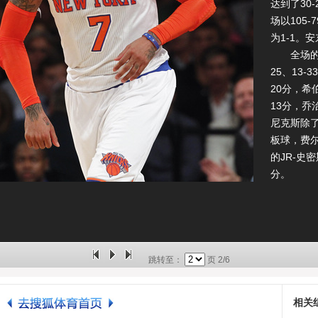
达到了30
场以105
为1-1。
全场的具体
25、13
20分，希
13分，乔
尼克斯除了
板球，费尔
的JR-史
分。
跳转至：
页
2/6
相关