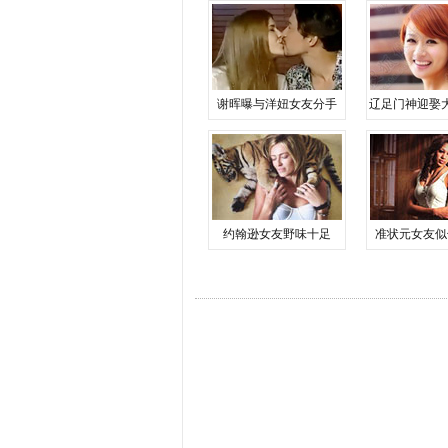
谢晖曝与洋妞女友分手
辽足门神迎娶
约翰逊女友野味十足
准状元女友似