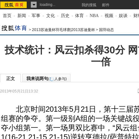
loading...
我的搜狐
邮件
首页
-
新闻
-
军事
-
文化
-
历史
-
体育
-
NBA
-
视频
-
娱谈
-
财
>
2013苏迪曼杯羽毛球赛|2013苏迪曼杯
>
国羽动态
技术统计：风云扣杀得30分 
一倍
正文
我来说两句
(
人参与)
2013年05月21日13:32
来源：
搜狐体育
作者：段宁
北京时间2013年5月21日，第十三届
组赛的争夺。第一级别A组的一场关键战
夺小组第一。第一场男双比赛中，“风云组合
1(16-21 21-15 21-15)逆转亨德拉/