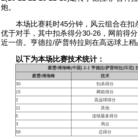
炮。
本场比赛耗时45分钟，风云组合在扣
优于对手，其中扣杀得分30-26，网前得分
近一倍。亨德拉/萨普特拉则在高远球上稍
以下为本场比赛技术统计：
蔡赟/傅海峰(中国) 2-1 亨德拉/萨普特拉(印尼)
蔡赟/傅海峰
技术
30
扣杀得分
15
网前得分
2
高远球得分
11
其他
5
连续最多得分
3
局点
58
总得分