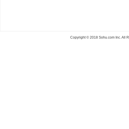
Copyright © 2018 Sohu.com Inc. Al