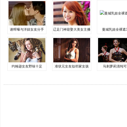
谢晖曝与洋妞女友分手
辽足门神迎娶大美女主播
曼城乳娃全裸遮
约翰逊女友野味十足
准状元女友似邻家女孩
马刺萝莉清纯可