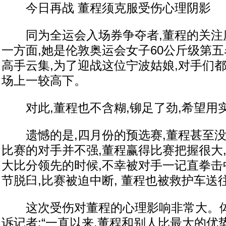
今日再战 董程须克服受伤心理阴影
同为全运会入场券争夺者,董程的关注
一方面,她是伦敦奥运会女子60公斤级第五
高手云集,为了迎战这位宁波姑娘,对手们都
场上一较高下。
对此,董程也不含糊,铆足了劲,希望用
遗憾的是,四月份的预选赛,董程甚至没
比赛的对手并不强,董程赢得比赛把握很大,
大比分领先的时候,不幸被对手一记直拳击
节脱臼,比赛被迫中断, 董程也被救护车送
这次受伤对董程的心理影响非常大。体
诉记者:“一直以来,董程和别人比最大的优