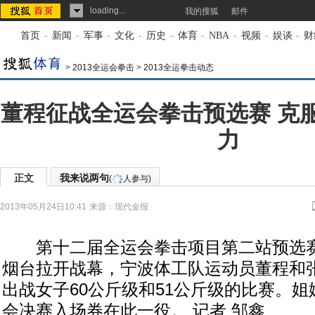
loading...
我的搜狐
邮件
首页
-
新闻
-
军事
-
文化
-
历史
-
体育
-
NBA
-
视频
-
娱谈
-
财
>
2013全运会拳击
>
2013全运拳击动态
董程征战全运会拳击预选赛 克
力
正文
我来说两句
(
人参与)
2013年05月24日10:41
来源：
现代金报
第十二届全运会拳击项目第二站预选赛
烟台拉开战幕，宁波体工队运动员董程和
出战女子60公斤级和51公斤级的比赛。
会决赛入场券在此一役。 记者 邹鑫