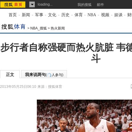
loading...
我的搜狐
邮件
首页
-
新闻
-
军事
-
文化
-
历史
-
体育
-
NBA
-
视频
-
娱谈
-
财
>
NBA_搜狐
>
热火新闻
步行者自称强硬而热火肮脏 韦
斗
正文
我来说两句
(
人参与)
2013年05月25日06:10
来源：
搜狐体育