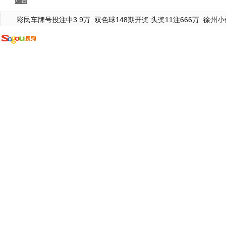
广告
彩民车牌号投注中3.9万
双色球148期开奖:头奖11注666万
徐州小