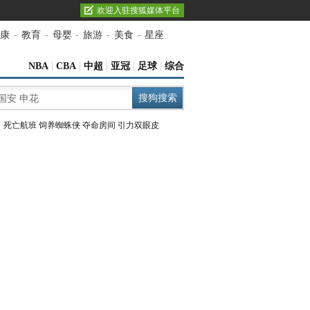
欢迎入驻搜狐媒体平台
康
-
教育
-
母婴
-
旅游
-
美食
-
星座
NBA
|
CBA
|
中超
|
亚冠
|
足球
|
综合
：
死亡航班
饲养蜘蛛侠
夺命房间
引力双眼皮