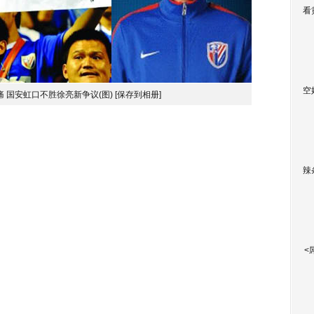
看
空
痛 国安虹口不胜徐亮新争议(图)
[保存到相册]
辣
<