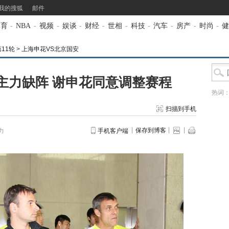
我的搜狐
邮件
体育
-
NBA
-
视频
-
娱谈
-
财经
-
世相
-
科技
-
汽车
-
房产
-
时尚
-
健
第11轮
>
上海申花VS北京国安
主力缺阵 谢申花同意调整赛程
热词
扫描到手机
保存到博客
力
手机客户端