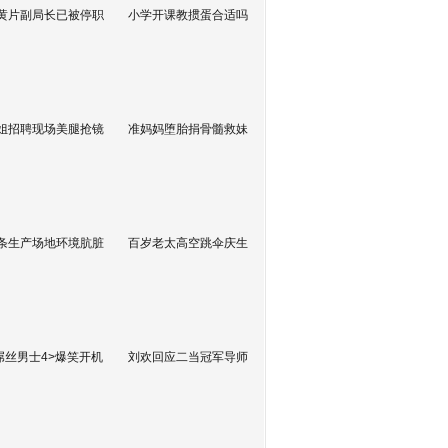
黄片副局长已被停职
小学开课教掼蛋合适吗
姐招聘现场美腿抢镜
准妈妈堕胎捐骨髓救妹
条生产场地环境肮脏
百岁老太高空跳伞庆生
屌丝男士4>爆笑开机
刘欢回应二当冠军导师