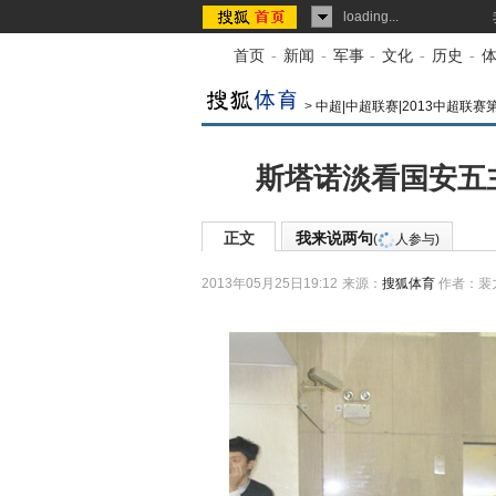
loading...
首页
-
新闻
-
军事
-
文化
-
历史
-
>
中超|中超联赛|2013中超联赛
斯塔诺淡看国安五
正文
我来说两句
(
人参与)
2013年05月25日19:12
来源：
搜狐体育
作者：裴