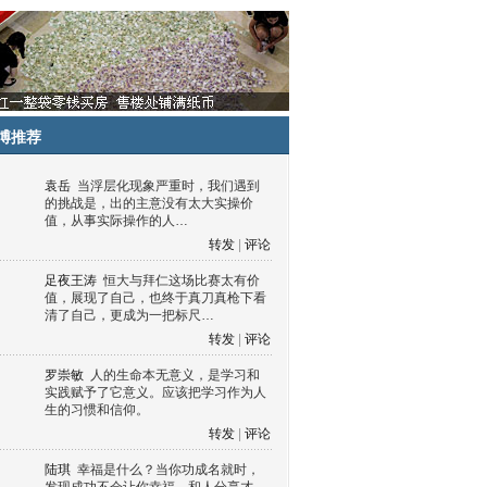
博推荐
袁岳
当浮层化现象严重时，我们遇到
的挑战是，出的主意没有太大实操价
值，从事实际操作的人…
转发
|
评论
足夜王涛
恒大与拜仁这场比赛太有价
值，展现了自己，也终于真刀真枪下看
清了自己，更成为一把标尺…
转发
|
评论
罗崇敏
人的生命本无意义，是学习和
实践赋予了它意义。应该把学习作为人
生的习惯和信仰。
转发
|
评论
陆琪
幸福是什么？当你功成名就时，