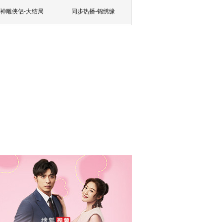
神雕侠侣-大结局
同步热播-锦绣缘