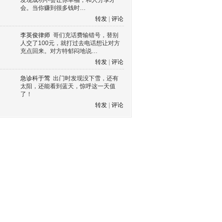
发现成功不会让你幸福，和人分享才
会。当你赚到很多钱时…
转发
|
评论
李英俊律师
哥们充话费输错号，替别
人交了100元，就打过去电话想让对方
充点回来。对方特郁闷地说…
转发
|
评论
急诊科于莺
出门时发现没下雪，还有
太阳，还能看到蓝天，惊呼这一天值
了！
转发
|
评论