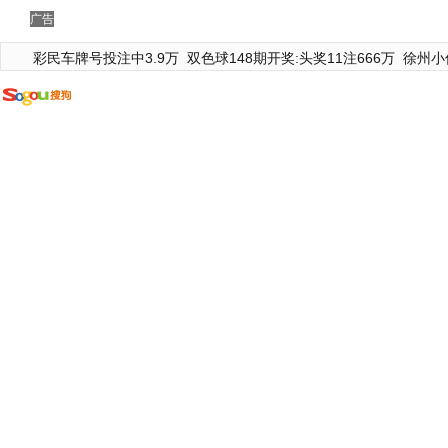
广告
彩民车牌号投注中3.9万
双色球148期开奖:头奖11注666万
徐州小