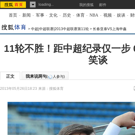
loading...
我的搜狐
邮件
首页
-
新闻
-
军事
-
文化
-
历史
-
体育
-
NBA
-
视频
-
娱谈
-
财
>
中超|中超联赛|2013中超联赛第11轮
>
长春亚泰VS上海申鑫
11轮不胜！距中超纪录仅一步 
笑谈
正文
我来说两句
(
人参与)
2013年05月26日18:23
来源：
搜狐体育