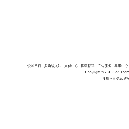
设置首页
-
搜狗输入法
-
支付中心
-
搜狐招聘
-
广告服务
-
客服中心
Copyright
©
2018 Sohu.com 
搜狐不良信息举