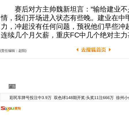
赛后对方主帅魏新坦言：“输给建业不
情，我们开场进入状态有些晚。建业在中
力，冲超没有任何问题，预祝他们早些冲超
连续几个月欠薪，重庆FC中几个绝对主力
(责任编辑：赵阳)
广告
彩民车牌号投注中3.9万
双色球148期开奖:头奖11注666万
徐州小