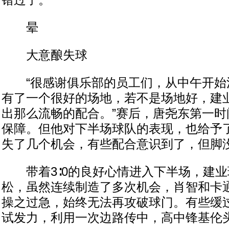
错过了。
晕
大意酿失球
“很感谢俱乐部的员工们，从中午开始
有了一个很好的场地，若不是场地好，建
出那么流畅的配合。”赛后，唐尧东第一时
保障。但他对下半场球队的表现，也给予了
失了几个机会，有些配合意识到了，但脚没
带着3∶0的良好心情进入下半场，建业
松，虽然连续制造了多次机会，肖智和卡
操之过急，始终无法再攻破球门。有些缓
试发力，利用一次边路传中，高中锋基伦