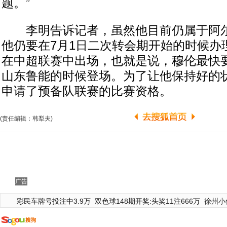
题。”
李明告诉记者，虽然他目前仍属于阿尔
他仍要在7月1日二次转会期开始的时候办
在中超联赛中出场，也就是说，穆伦最快要
山东鲁能的时候登场。为了让他保持好的
申请了预备队联赛的比赛资格。
(责任编辑：韩犁夫)
广告
彩民车牌号投注中3.9万
双色球148期开奖:头奖11注666万
徐州小