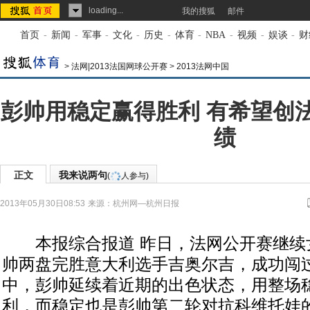
loading...
我的搜狐
邮件
首页
-
新闻
-
军事
-
文化
-
历史
-
体育
-
NBA
-
视频
-
娱谈
-
财
>
法网|2013法国网球公开赛
>
2013法网中国
彭帅用稳定赢得胜利 有希望创
绩
正文
我来说两句
(
人参与)
2013年05月30日08:53
来源：
杭州网—杭州日报
本报综合报道 昨日，法网公开赛继续
帅两盘完胜意大利选手吉奥尔吉，成功闯
中，彭帅延续着近期的出色状态，用整场
利，而稳定也是彭帅第二轮对抗科维托娃