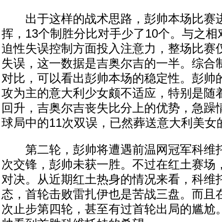
出于这样的战术思路，彭帅本场比赛进
挥，13个制胜分比对手少了10个。与之
迫性失误控制方面投入注意力，整场比赛仅
失误，这一数据是吉奥尔吉的一半。综合
对比，可以看出彭帅本场的稳定性。彭帅
攻为主的意大利少女颇不适应，特别是随
回升，吉奥尔吉丧失比分上的优势，急躁
球局中的11次双误，已然葬送意大利美女
第二轮，彭帅将遭遇前温网冠军科维托
次交锋，彭帅未获一胜。不过在红土赛场
对决。从近期红土热身的情况来看，科维
态，首轮击败雷扎伊也是苦战三盘。而且
次止步第四轮，甚至有过首轮出局的尴尬