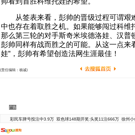
帅看到首胜科维托娃的希望。
从签表来看，彭帅的晋级过程可谓艰难
中也存在着取胜之机。如果能够闯过科维
那么第三轮的对手斯奇米埃德洛娃、汉普
彭帅同样有战而胜之的可能。从这一点来看
娃”，彭帅有希望创造法网生涯最佳！
(责任编辑：杨诚)
广告
彩民车牌号投注中3.9万
双色球148期开奖:头奖11注666万
徐州小