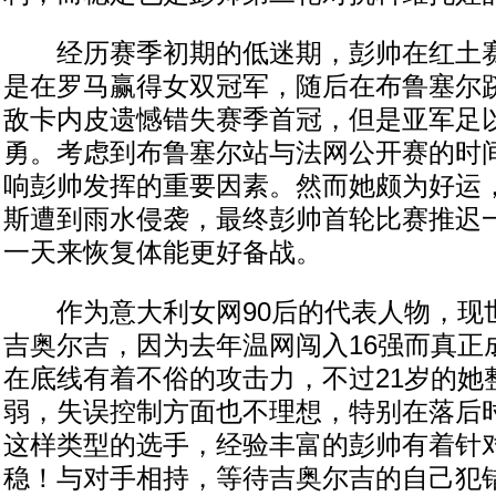
经历赛季初期的低迷期，彭帅在红土赛
是在罗马赢得女双冠军，随后在布鲁塞尔
敌卡内皮遗憾错失赛季首冠，但是亚军足
勇。考虑到布鲁塞尔站与法网公开赛的时
响彭帅发挥的重要因素。然而她颇为好运
斯遭到雨水侵袭，最终彭帅首轮比赛推迟
一天来恢复体能更好备战。
作为意大利女网90后的代表人物，现世
吉奥尔吉，因为去年温网闯入16强而真正
在底线有着不俗的攻击力，不过21岁的她
弱，失误控制方面也不理想，特别在落后
这样类型的选手，经验丰富的彭帅有着针
稳！与对手相持，等待吉奥尔吉的自己犯