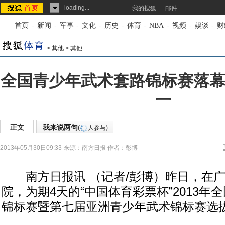
loading...
我的搜狐
邮件
首页
-
新闻
-
军事
-
文化
-
历史
-
体育
-
NBA
-
视频
-
娱谈
-
财
>
其他
>
其他
全国青少年武术套路锦标赛落幕
一
正文
我来说两句
(
人参与)
2013年05月30日09:33
来源：
南方日报
作者：彭博
南方日报讯 （记者/彭博）昨日，在广
院，为期4天的“中国体育彩票杯”2013年
锦标赛暨第七届亚洲青少年武术锦标赛选