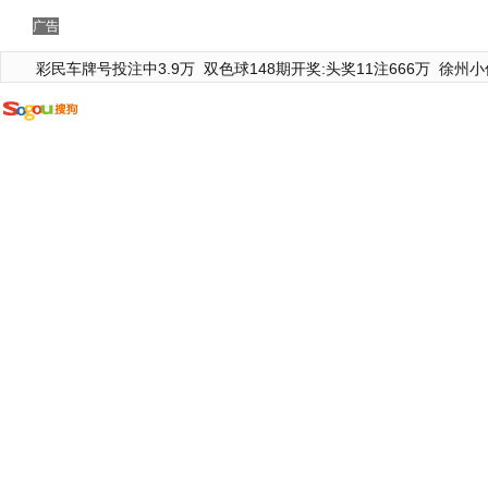
广告
彩民车牌号投注中3.9万
双色球148期开奖:头奖11注666万
徐州小