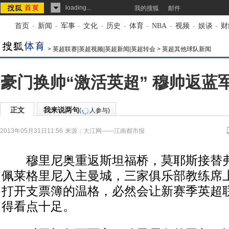
loading...
我的搜狐
邮件
首页
-
新闻
-
军事
-
文化
-
历史
-
体育
-
NBA
-
视频
-
娱谈
-
财
>
英超联赛|英超视频|英超新闻|英超转会
>
英超其他球队新闻
豪门换帅“激活英超” 穆帅返蓝
正文
我来说两句
(
人参与)
2013年05月31日11:56
来源：
大江网——江南都市报
穆里尼奥重返斯坦福桥，莫耶斯接替弗
佩莱格里尼入主曼城，三家俱乐部教练席
打开支票簿的温格，必然会让新赛季英超
得看点十足。