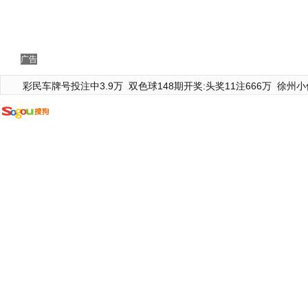
广告
彩民车牌号投注中3.9万
双色球148期开奖:头奖11注666万
徐州小