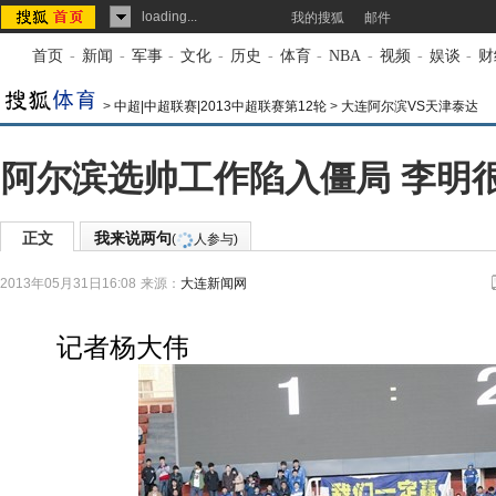
loading...
我的搜狐
邮件
首页
-
新闻
-
军事
-
文化
-
历史
-
体育
-
NBA
-
视频
-
娱谈
-
财
>
中超|中超联赛|2013中超联赛第12轮
>
大连阿尔滨VS天津泰达
阿尔滨选帅工作陷入僵局 李明很
正文
我来说两句
(
人参与)
2013年05月31日16:08
来源：
大连新闻网
记者杨大伟