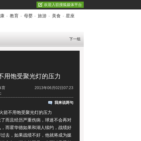
欢迎入驻搜狐媒体平台
康
-
教育
-
母婴
-
旅游
-
美食
-
星座
下一组
不用饱受聚光灯的压力
体育
2013年06月02日07:23
c
我来说两句
箭不用饱受聚光灯的压力
而且经历严重伤病，球迷不会再对
么，而霍华德如果和湖人续约，战绩好
得过去，如果战绩不好，他就将成为媒