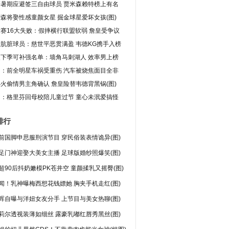
箭暑期应避签三自由球员 贾米森赖特榜上有名
森将娶性感童颜女星 掘金球星爱坏女孩(图)
赛16大失败：假摔横行联盟软弱 詹皇受争议
肮脏球员：慈世平恶贯满盈 韦德KG携手入榜
火下季可补强名单：墙角马刺湖人 效率男上榜
图：前全明星车祸受重伤 汽车被烧焦面目全非
火偷情男主角确认 詹皇险替韦德背黑锅(图)
图：格里芬回母校陪儿童过节 童心未泯爱搞怪
排行
前国脚申思服刑演节目 穿民俗装表情诡异(图)
足门神迎娶大美女主播 足球版婚纱照爆笑(图)
超90后抖奶嫩模PK苍井空 童颜揉乳又摇臀(图)
闻！乳神曝梅西想花钱嫖她 胸夹手机走红(图)
晖自曝与洋妞女友分手 上节目与美女热聊(图)
莉尔透视装薄如细丝 露豪乳嘟红唇秀黑丝(图)