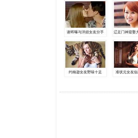
谢晖曝与洋妞女友分手
辽足门神迎娶
约翰逊女友野味十足
准状元女友似