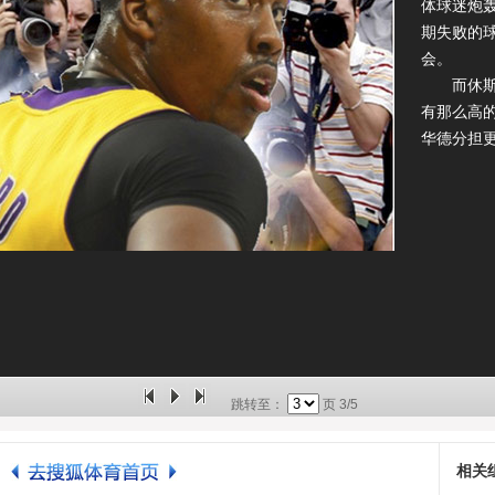
体球迷炮
期失败的
会。
而休斯敦
有那么高
华德分担
跳转至：
页
3/5
相关