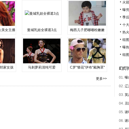
火
曝劳
季后
十大
大美女主播
曼城乳娃全裸遮3点
梅西儿子肥嘟嘟粉嫩嫩
热
组
曝热
组
邻家女孩
马刺萝莉清纯可爱
C罗"簪花"伊布"戴胸罩"
幻灯
01.
曝
更多>>
02.
辽
03.
英
04.
丑
05.
谢
06.
谢