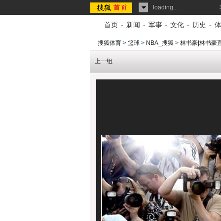
loading...
首页
-
新闻
-
军事
-
文化
-
历史
-
搜狐体育
>
篮球
>
NBA_搜狐
>
林书豪|林书豪直
上一组