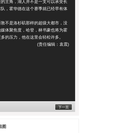
轰的主角，湖人并不是一支可以承受长
球队，霍华德在这个赛季就已经早有体
不是洛杉矶那样的超级大都市，没
的媒体聚焦度，哈登，林书豪也将为霍
更多的压力，他在这里会轻松许多。
(责任编辑：袁震)
下一页
组图