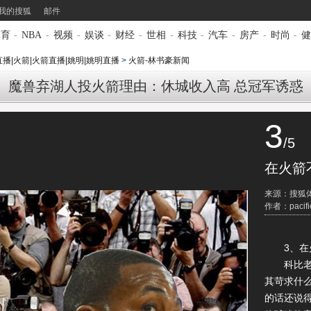
我的搜狐
邮件
体育
-
NBA
-
视频
-
娱谈
-
财经
-
世相
-
科技
-
汽车
-
房产
-
时尚
-
健
播|火箭|火箭直播|姚明|姚明直播
>
火箭-林书豪新闻
魔兽弃湖人投火箭理由：休城收入高 总冠军诱惑
3
/5
在火箭
来源：搜狐
作者：pacifi
3、在火
科比老了
其苛求什
的话还说