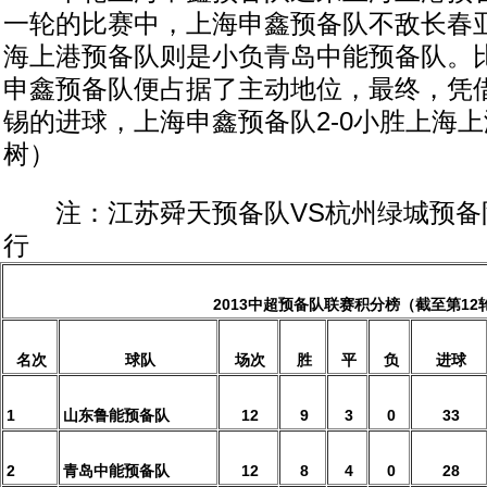
一轮的比赛中，上海申鑫预备队不敌长春
海上港预备队则是小负青岛中能预备队。
申鑫预备队便占据了主动地位，最终，凭
锡的进球，上海申鑫预备队2-0小胜上海
树）
注：江苏舜天预备队VS杭州绿城预备队
行
2013
中超预备队联赛积分榜（截至第12
名次
球队
场次
胜
平
负
进球
1
山东鲁能预备队
12
9
3
0
33
2
青岛中能预备队
12
8
4
0
28