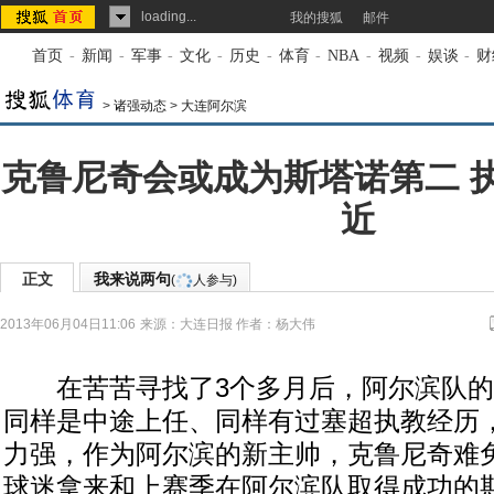
loading...
我的搜狐
邮件
首页
-
新闻
-
军事
-
文化
-
历史
-
体育
-
NBA
-
视频
-
娱谈
-
财
>
诸强动态
>
大连阿尔滨
克鲁尼奇会或成为斯塔诺第二 
近
正文
我来说两句
(
人参与)
2013年06月04日11:06
来源：
大连日报
作者：杨大伟
在苦苦寻找了3个多月后，阿尔滨队的
同样是中途上任、同样有过塞超执教经历
力强，作为阿尔滨的新主帅，克鲁尼奇难
球迷拿来和上赛季在阿尔滨队取得成功的