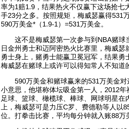
率为1赔1.9，结果热火不仅赢下这场抢
手23分之多。按照规矩，梅威瑟赢得531
590万美金*（1.9-1）=531万美金。
这不是梅威瑟第一次参与到NBA赌球当中
日金州勇士和迈阿密热火比赛里，梅威瑟就
勇士身上，赌勇士能赢卫冕冠军，结果勇
梅威瑟在赌球上或许可以得知常人不知道的
590万美金和赌球赢来的531万美金对
小意思，他堪称体坛吸金第一人，2012
足球、篮球、橄榄球、棒球、网球明星在
上，梅威瑟可是力压C罗、费德勒等人以85
位。打拳击比赛，平均每分钟就入账88万