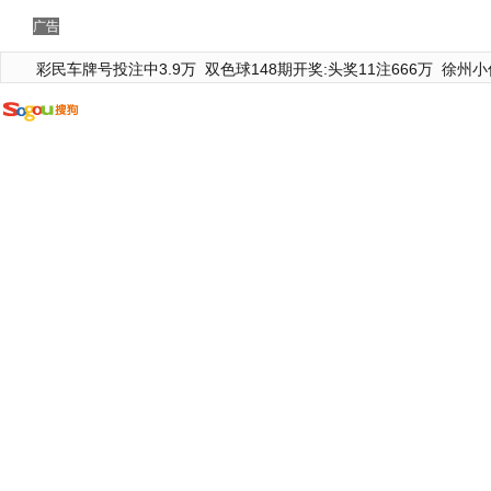
广告
彩民车牌号投注中3.9万
双色球148期开奖:头奖11注666万
徐州小