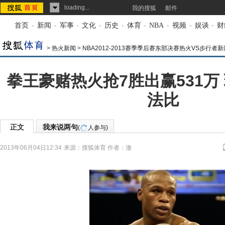
loading...
我的搜狐
邮件
首页
-
新闻
-
军事
-
文化
-
历史
-
体育
-
NBA
-
视频
-
娱谈
-
财
>
热火新闻
>
NBA2012-2013赛季季后赛东部决赛热火VS步行者新
拳王豪赌热火抢7胜出赢531万
法比
正文
我来说两句
(
人参与)
2013年06月04日12:34
来源：
搜狐体育
作者：澈