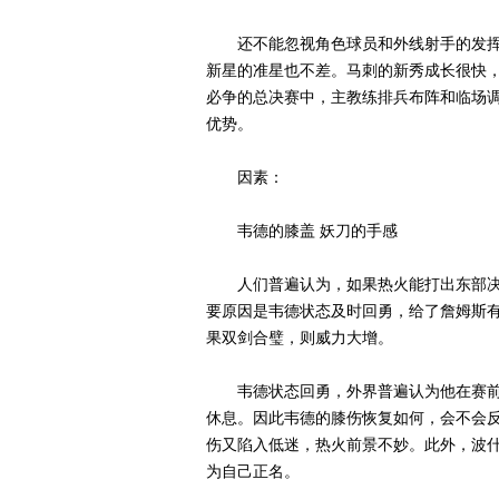
还不能忽视角色球员和外线射手的发挥
新星的准星也不差。马刺的新秀成长很快
必争的总决赛中，主教练排兵布阵和临场
优势。
因素：
韦德的膝盖 妖刀的手感
人们普遍认为，如果热火能打出东部决
要原因是韦德状态及时回勇，给了詹姆斯
果双剑合璧，则威力大增。
韦德状态回勇，外界普遍认为他在赛前
休息。因此韦德的膝伤恢复如何，会不会
伤又陷入低迷，热火前景不妙。此外，波
为自己正名。