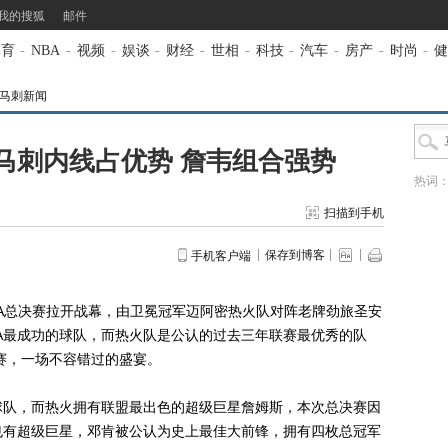
我的搜狐
邮件
体育
-
NBA
-
视频
-
娱谈
-
财经
-
世相
-
科技
-
汽车
-
房产
-
时尚
-
健
S马刺新闻
马刺内线占优势 詹韦组合强势
热词
扫描到手机
保存到博客
手机客户端
NBA总决赛拉开战幕，由卫冕冠军迈阿密热火队对阵老牌劲旅圣安
A最成功的球队，而热火队是公认的过去三年联赛最优秀的队
决赛，一场不容错过的盛宴。
队，而热火拥有联盟最出色的超级巨星詹姆斯，本次总决赛因
也有超级巨星，邓肯被公认为史上最佳大前锋，拥有四枚总冠军