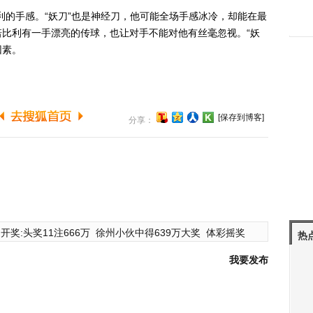
的手感。“妖刀”也是神经刀，他可能全场手感冰冷，却能在最
比利有一手漂亮的传球，也让对手不能对他有丝毫忽视。“妖
因素。
[保存到博客]
分享：
开奖:头奖11注666万
徐州小伙中得639万大奖
体彩摇奖
热
我要发布