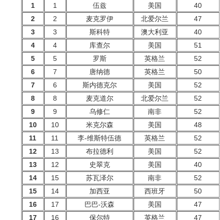
1
1
伍兹
美国
40
2
2
麦克罗伊
北爱尔兰
47
3
3
斯科特
澳大利亚
40
4
4
库查尔
美国
51
5
5
罗斯
英格兰
52
6
7
唐纳德
英格兰
50
7
6
斯内德克尔
美国
52
8
8
麦克道尔
北爱尔兰
52
9
9
乌修仁
南非
52
10
10
米克尔森
美国
48
11
11
李-维斯特伍德
英格兰
52
12
13
布拉德利
美国
52
13
12
史翠克
美国
40
14
15
苏瓦泽尔
南非
52
15
14
加西亚
西班牙
50
16
17
巴巴-沃森
美国
47
17
16
保尔特
英格兰
47