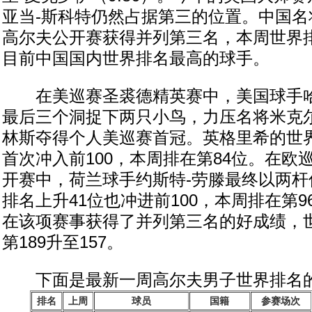
亚当-斯科特仍然占据第三的位置。中国名
高尔夫公开赛获得并列第三名，本周世界排
目前中国国内世界排名最高的球手。
在美巡赛圣裘德精英赛中，美国球手哈
最后三个洞捉下两只小鸟，力压名将米克尔
林斯夺得个人美巡赛首冠。英格里希的世界
首次冲入前100，本周排在第84位。在欧
开赛中，荷兰球手约斯特-劳滕最终以两杆
排名上升41位也冲进前100，本周排在第
在该项赛事获得了并列第三名的好成绩，
第189升至157。
下面是最新一周高尔夫男子世界排名的
排名
上周
球员
国籍
参赛场次