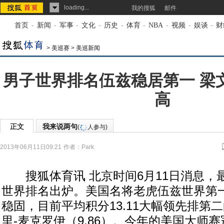
loading...
我的搜狐
邮件
首页
-
新闻
-
军事
-
文化
-
历史
-
体育
-
NBA
-
视频
-
娱谈
-
财
>
美巡赛
>
美巡新闻
男子世界排名伍兹稳居第一 梁文
高
正文
我来说两句
(
人参与)
2013年06月11日09:21
作者：Park
搜狐体育讯 北京时间6月11日消息，
世界排名出炉。美国名将老虎伍兹世界第
稳固，目前平均积分13.11大幅领先排第
里-麦克罗伊（9.86）。今年的美国大师