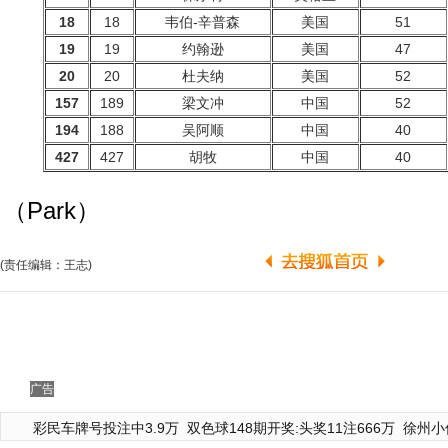
18
18
韦伯-辛普森
美国
51
19
19
约翰逊
美国
47
20
20
杜夫纳
美国
52
157
189
梁文冲
中国
52
194
188
吴阿顺
中国
40
427
427
胡牧
中国
40
（Park）
(责任编辑：王志)
广告
彩民车牌号投注中3.9万
双色球148期开奖:头奖11注666万
徐州小