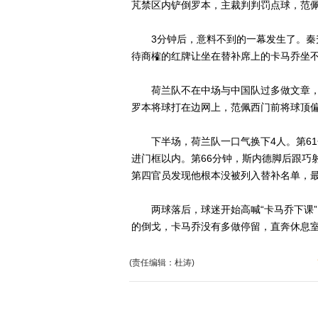
芃禁区内铲倒罗本，主裁判判罚点球，范
3分钟后，意料不到的一幕发生了。秦升
待商榷的红牌让坐在替补席上的卡马乔坐
荷兰队不在中场与中国队过多做文章，
罗本将球打在边网上，范佩西门前将球顶
下半场，荷兰队一口气换下4人。第61
进门框以内。第66分钟，斯内德脚后跟巧射
第四官员发现他根本没被列入替补名单，
两球落后，球迷开始高喊“卡马乔下课”
的倒戈，卡马乔没有多做停留，直奔休息
(责任编辑：杜涛)