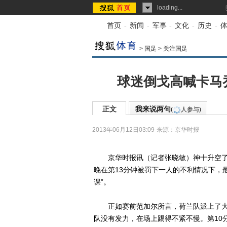
loading...
首页
-
新闻
-
军事
-
文化
-
历史
-
>
国足
>
关注国足
球迷倒戈高喊卡马
正文
我来说两句
(
人参与)
2013年06月12日03:09
来源：
京华时报
京华时报讯（记者张晓敏）神十升空了
晚在第13分钟被罚下一人的不利情况下，
课”。
正如赛前范加尔所言，荷兰队派上了大
队没有发力，在场上踢得不紧不慢。第10