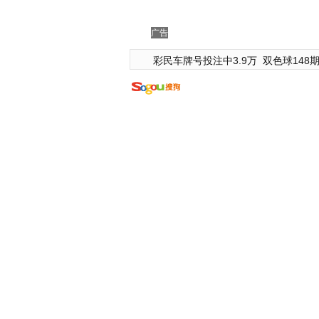
广告
彩民车牌号投注中3.9万
双色球148期