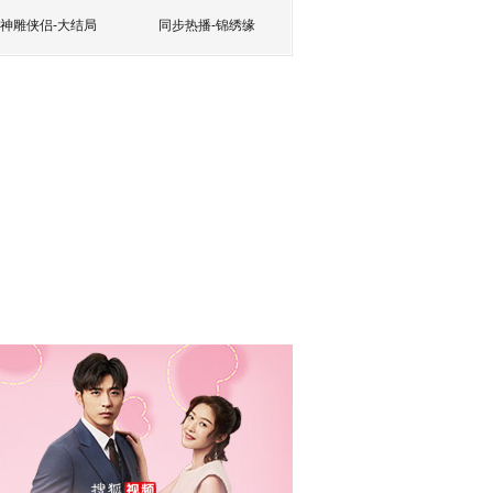
神雕侠侣-大结局
同步热播-锦绣缘