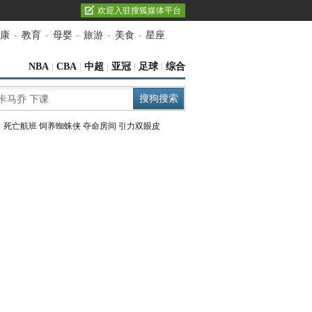
欢迎入驻搜狐媒体平台
康
-
教育
-
母婴
-
旅游
-
美食
-
星座
NBA
|
CBA
|
中超
|
亚冠
|
足球
|
综合
：
死亡航班
饲养蜘蛛侠
夺命房间
引力双眼皮