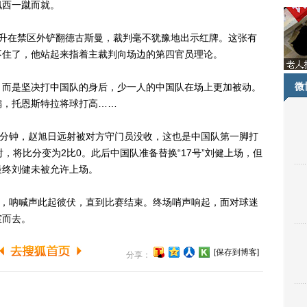
佩西一蹴而就。
在禁区外铲翻德古斯曼，裁判毫不犹豫地出示红牌。这张有
不住了，他站起来指着主裁判向场边的第四官员理论。
微
而是坚决打中国队的身后，少一人的中国队在场上更加被动。
偏，托恩斯特拉将球打高……
分钟，赵旭日远射被对方守门员没收，这也是中国队第一脚打
，将比分变为2比0。此后中国队准备替换“17号”刘健上场，但
最终刘健未被允许上场。
，呐喊声此起彼伏，直到比赛结束。终场哨声响起，面对球迷
室而去。
[保存到博客]
分享：