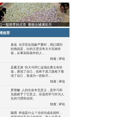
博推荐
袁岳
当浮层化现象严重时，我们遇到
的挑战是，出的主意没有太大实操价
值，从事实际操作的人…
转发
|
评论
足夜王涛
恒大与拜仁这场比赛太有价
值，展现了自己，也终于真刀真枪下看
清了自己，更成为一把标尺…
转发
|
评论
罗崇敏
人的生命本无意义，是学习和
实践赋予了它意义。应该把学习作为人
生的习惯和信仰。
转发
|
评论
陆琪
幸福是什么？当你功成名就时，