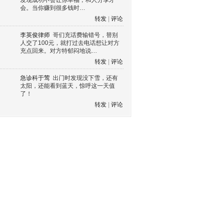
发现成功不会让你幸福，和人分享才
会。当你赚到很多钱时…
转发
|
评论
李英俊律师
哥们充话费输错号，替别
人交了100元，就打过去电话想让对方
充点回来。对方特郁闷地说…
转发
|
评论
急诊科于莺
出门时发现没下雪，还有
太阳，还能看到蓝天，惊呼这一天值
了！
转发
|
评论