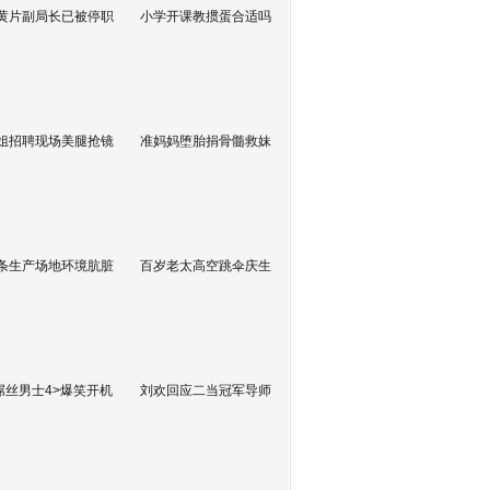
黄片副局长已被停职
小学开课教掼蛋合适吗
姐招聘现场美腿抢镜
准妈妈堕胎捐骨髓救妹
条生产场地环境肮脏
百岁老太高空跳伞庆生
屌丝男士4>爆笑开机
刘欢回应二当冠军导师