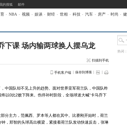
我的搜狐
邮件
体育
-
NBA
-
视频
-
娱谈
-
财经
-
世相
-
科技
-
汽车
-
房产
-
时尚
-
健
乔下课 场内输两球换人摆乌龙
热词
扫描到手机
保存到博客
手机客户端
，中国队却不见上升的趋势。面对世界亚军荷兰队，中国队昨
最终以0比2败下阵来。伤停补时阶段，全场球迷大喊“卡马乔下
部分主力，范佩西、罗本等人都在其中。比赛刚开始时，荷兰
分钟，郑智的头球高出横梁，紧接着荷兰队发动快速反击，张琳