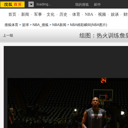
loading...
我的搜狐
邮件
首页
-
新闻
-
军事
-
文化
-
历史
-
体育
-
NBA
-
视频
-
娱谈
-
财
搜狐体育
>
篮球
>
NBA_搜狐
>
NBA新闻
>
NBA精彩瞬间(NBA图片)
组图：热火训练詹
上一组