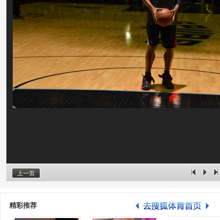
上一页
精彩推荐