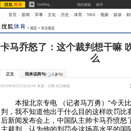
loading...
我的搜狐
邮件
首页
-
新闻
-
军事
-
文化
-
历史
-
体育
-
NBA
-
视频
-
娱谈
-
财
>
国足
>
关注国足
卡马乔怒了：这个裁判想干嘛 
么
正文
我来说两句
(
人参与)
2013年06月12日10:45
来源：
汉网-武汉晚报
本报北京专电 （记者马万勇）“今天比
判，我不知道他出于什么目的这样吹罚比赛
后新闻发布会上，中国队主帅卡马乔愤怒
主裁判，认为他的判罚令这场高水平的国