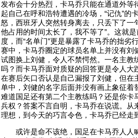
发布会十分热烈，卡马乔只能在通道外等
起自己在呼和浩特遭遇的冷场，“记仇”的
怒，西班牙人突然转身离去，只丢下了一句
他占用的时间太长了，我不等了”。这就是
度，而“名单门”更是暴露了卡马乔的拙劣
赛中，卡马乔圈定的球员名单上并没有刘
试图换上刘健，令人不禁愕然。一名主教
吗？而卡马乔面对质疑的回答更是令人大
在赛后矢口否认是自己漏报了刘健，但在
单中，刘健的名字后面并没有画上象征着
难道国足还有第二个主教练吗？还是你卡
兵权？答案不言自明，卡马乔在说谎。从
理想，到今天的巧言令色，卡马乔已经走
或许是命不该绝，国足在卡马乔人人喊