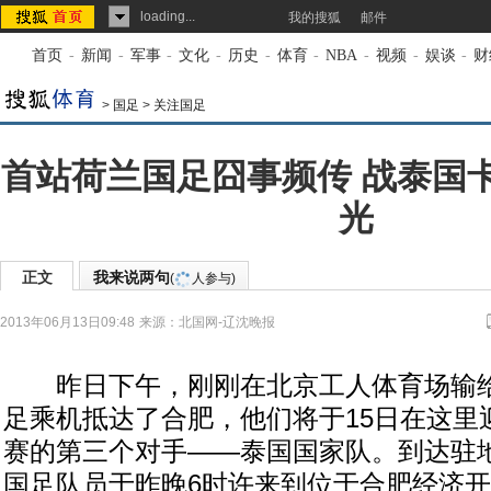
loading...
我的搜狐
邮件
首页
-
新闻
-
军事
-
文化
-
历史
-
体育
-
NBA
-
视频
-
娱谈
-
财
>
国足
>
关注国足
首站荷兰国足囧事频传 战泰国
光
正文
我来说两句
(
人参与)
2013年06月13日09:48
来源：
北国网-辽沈晚报
昨日下午，刚刚在北京工人体育场输给
足乘机抵达了合肥，他们将于15日在这里
赛的第三个对手——泰国国家队。到达驻
国足队员于昨晚6时许来到位于合肥经济