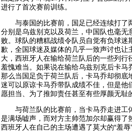
进行了首次赛前训练。
与泰国的比赛前，国足已经连续打了两
分别是乌兹别克以及荷兰，中国队也毫无
败。球队的糟糕战绩令队员自觉有负球迷
歉，全国球迷及媒体的几乎一致声讨也让
大，西班牙人在输给荷兰队后的一些列行
羞愧难当。如果说在输给乌兹别克后卡马
那么当国足负于荷兰队后，卡马乔却彻底
迷可以原谅卡马乔带队成绩不佳，但是他
愿担当、为了推卸责任甚至有些厚颜无耻
与荷兰队的比赛前，当卡马乔走进工体
是满场嘘声，而对方主帅范加尔却赢得了
西班牙人在自己的主场遭遇了莫大的“羞辱