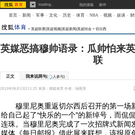
loading...
我的搜狐
邮件
首页
-
新闻
-
军事
-
文化
-
历史
-
体育
-
NBA
-
视频
-
娱谈
-
财
>
英超联赛|英超视频|英超新闻|英超转会
>
切尔西
英媒恶搞穆帅语录：瓜帅怕来英
联
正文
我来说两句
(
人参与)
2013年06月13日11:25
来源：
搜狐体育
作者：纳斯里
穆里尼奥重返切尔西后召开的第一场新
给自己起了“快乐的一个”的新绰号，而侃
连珠。当穆里尼奥完成了一次招牌式新闻
媒体《每日邮报》借此展来联想，该报原