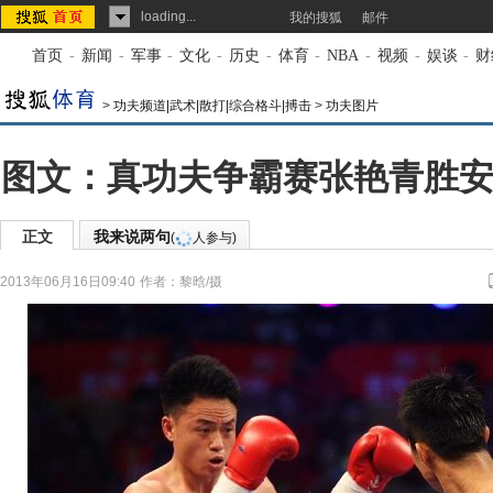
loading...
我的搜狐
邮件
首页
-
新闻
-
军事
-
文化
-
历史
-
体育
-
NBA
-
视频
-
娱谈
-
财
>
功夫频道|武术|散打|综合格斗|搏击
>
功夫图片
图文：真功夫争霸赛张艳青胜安
正文
我来说两句
(
人参与)
2013年06月16日09:40
作者：黎晗/摄