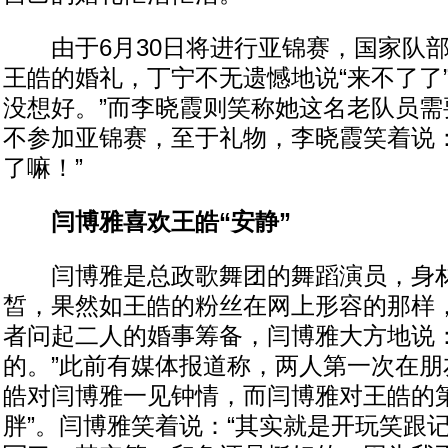
由于6月30日将进行亚锦赛，国家队部
王皓的婚礼，丁宁不无遗憾地说“来不了了
没想好。”而李晓霞则笑称她这名老队员需
不参加亚锦赛，至于礼物，李晓霞笑着说：
了嘛！”
闫博雅喜欢王皓“安静”
闫博雅是总政歌舞团的舞蹈演员，身材
皙，果然如王皓的粉丝在网上形容的那样
者问起二人的婚事筹备，闫博雅大方地说：
的。”此前有媒体报道称，两人第一次在朋
皓对闫博雅一见钟情，而闫博雅对王皓的第
胖”。闫博雅笑着说：“其实就是开玩笑跟