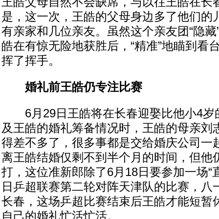
王皓父母自然不会缺席，与以往王皓在长
是，这一次，王皓的父母身边多了他们的
有亲家和几位亲友。虽然这个亲友团“隐藏
皓在有惊无险地获胜后，“精准”地瞄到看
挥了挥手。
婚礼前王皓仍专注比赛
6月29日王皓将在长春迎娶比他小4岁
及王皓的婚礼筹备情况时，王皓的母亲刘志
得差不多了，很多事都是交给婚庆公司一起
离王皓结婚仅剩不到半个月的时间，但他
打，这位准新郎除了6月18日要参加一场“直
日乒超联赛第二轮对阵天津队的比赛，八
长春，这场乒超比赛结束后王皓才能短暂
自己的婚礼忙活忙活。