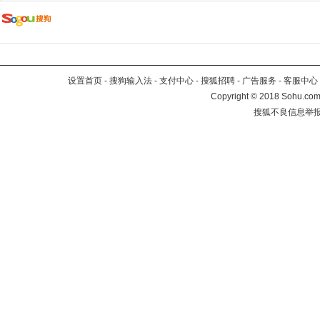
设置首页
-
搜狗输入法
-
支付中心
-
搜狐招聘
-
广告服务
-
客服中心
Copyright
©
2018 Sohu.com 
搜狐不良信息举