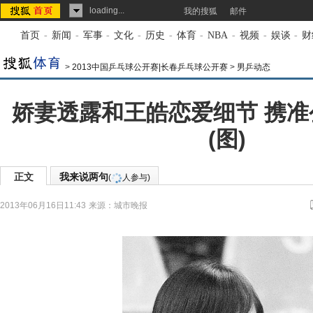
loading...
我的搜狐
邮件
首页
-
新闻
-
军事
-
文化
-
历史
-
体育
-
NBA
-
视频
-
娱谈
-
财
>
2013中国乒乓球公开赛|长春乒乓球公开赛
>
男乒动态
娇妻透露和王皓恋爱细节 携
(图)
正文
我来说两句
(
人参与)
2013年06月16日11:43
来源：
城市晚报