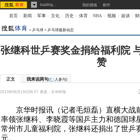
loading...
我的搜狐
邮件
首页
-
新闻
-
军事
-
文化
-
历史
-
体育
-
NBA
-
视频
-
娱谈
-
财
>
乒乓球
>
乒乓球最新动态
张继科世乒赛奖金捐给福利院 
赞
正文
我来说两句
(
人参与)
2013年06月19日06:57
来源：
京华时报
京华时报讯（记者毛烜磊）直横大战前
率领张继科、李晓霞等国乒主力和德国球
常州市儿童福利院，张继科还捐出了世乒
元。