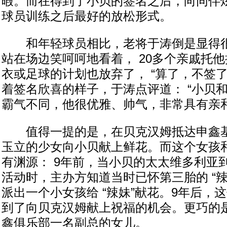
暇。而在得到了小贝的签名之后，向同伴
球员训练之后最好的放松形式。
和年轻球员相比，老将于涛倒是显得很
站在场边笑呵呵地看着， 20多个亲戚托
衣或足球的计划也放弃了， “算了，不签
着签名欣喜的样子，于涛点评道： “小贝
霸气不同，他很优雅、帅气，非常具有亲和
值得一提的是，在贝克汉姆抵达申鑫基
玉立的少女向小贝献上鲜花。而这个女孩
有渊源： 9年前，当小贝的太太维多利亚
活动时，主办方知道当时已怀第三胎的 “
派出一个小女孩给 “辣妹”献花。9年后，
到了向贝克汉姆献上祝福的机会。更巧的
鑫俱乐部一名副总的女儿。