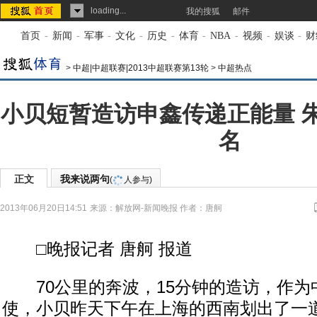
loading...
我的搜狐
邮件
首页
-
新闻
-
军事
-
文化
-
历史
-
体育
-
NBA
-
视频
-
娱谈
-
财
>
中超|中超联赛|2013中超联赛第13轮
>
中超热点
小贝短暂造访申鑫传递正能量 
名
正文
我来说两句
(
人参与)
2013年06月20日14:51
来源：
解放网-新闻晚报
作者：唐舸
□晚报记者 唐舸 报道
70公里的奔波，15分钟的造访，作为
使，小贝昨天下午在上海的西南划出了一