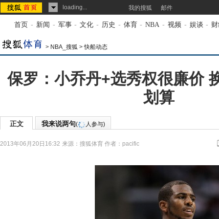
loading...
我的搜狐
邮件
首页
-
新闻
-
军事
-
文化
-
历史
-
体育
-
NBA
-
视频
-
娱谈
-
财
>
NBA_搜狐
>
快船动态
保罗：小乔丹+选秀权很廉价 
划算
正文
我来说两句
(
人参与)
2013年06月20日16:32
来源：
搜狐体育
作者：pacific