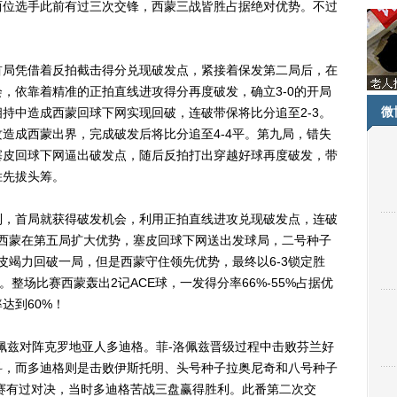
两位选手此前有过三次交锋，西蒙三战皆胜占据绝对优势。不过
局凭借着反拍截击得分兑现破发点，紧接着保发第二局后，在
，依靠着精准的正拍直线进攻得分再度破发，确立3-0的开局
微
持中造成西蒙回球下网实现回破，连破带保将比分追至2-3。
造成西蒙出界，完成破发后将比分追至4-4平。第九局，错失
塞皮回球下网逼出破发点，随后反拍打出穿越好球再度破发，带
胜先拔头筹。
，首局就获得破发机会，利用正拍直线进攻兑现破发点，连破
，西蒙在第五局扩大优势，塞皮回球下网送出发球局，二号种子
皮竭力回破一局，但是西蒙守住领先优势，最终以6-3锁定胜
。整场比赛西蒙轰出2记ACE球，一发得分率66%-55%占据优
达到60%！
兹对阵克罗地亚人多迪格。菲-洛佩兹晋级过程中击败芬兰好
科，而多迪格则是击败伊斯托明、头号种子拉奥尼奇和八号种子
那赛有过对决，当时多迪格苦战三盘赢得胜利。此番第二次交