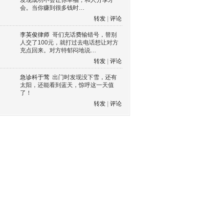
发现成功不会让你幸福，和人分享才
会。当你赚到很多钱时…
转发
|
评论
李英俊律师
哥们充话费输错号，替别
人交了100元，就打过去电话想让对方
充点回来。对方特郁闷地说…
转发
|
评论
急诊科于莺
出门时发现没下雪，还有
太阳，还能看到蓝天，惊呼这一天值
了！
转发
|
评论