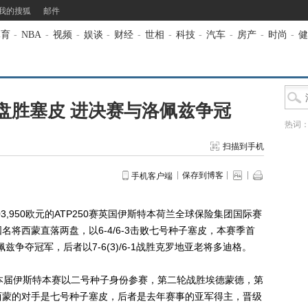
我的搜狐
邮件
体育
-
NBA
-
视频
-
娱谈
-
财经
-
世相
-
科技
-
汽车
-
房产
-
时尚
-
健
盘胜塞皮 进决赛与洛佩兹争冠
热词
扫描到手机
保存到博客
手机客户端
,950欧元的ATP250赛英国伊斯特本荷兰全球保险集团国际赛
将西蒙直落两盘，以6-4/6-3击败七号种子塞皮，本赛季首
争夺冠军，后者以7-6(3)/6-1战胜克罗地亚老将多迪格。
届伊斯特本赛以二号种子身份参赛，第二轮战胜埃德蒙德，第
西蒙的对手是七号种子塞皮，后者是去年赛事的亚军得主，晋级