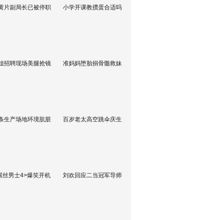
黄片副局长已被停职
小学开课教掼蛋合适吗
姐招聘现场美腿抢镜
准妈妈堕胎捐骨髓救妹
条生产场地环境肮脏
百岁老太高空跳伞庆生
屌丝男士4>爆笑开机
刘欢回应二当冠军导师