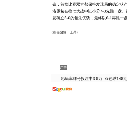
锋，首盘比赛双方都保持发球局的稳定状态，
洛佩兹在抢七大战中以小分7-3先胜一盘
发确立5-0的领先优势，最终以6-1再胜
(责任编辑：王昇)
广告
彩民车牌号投注中3.9万
双色球148期