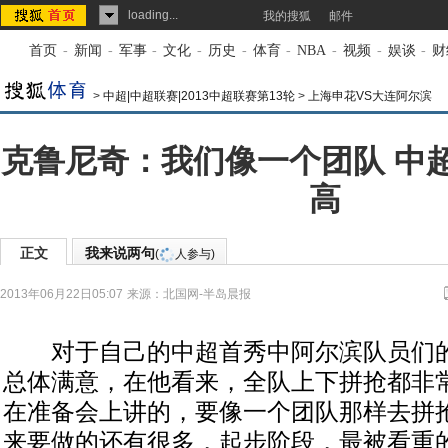
loading...
我的搜狐
邮件
首页
-
新闻
-
军事
-
文化
-
历史
-
体育
-
NBA
-
视频
-
娱谈
-
财
>
中超|中超联赛|2013中超联赛第13轮
>
上海申花VS大连阿尔滨
克鲁尼奇：我们像一个团队 中
高
正文
我来说两句
(
人参与)
2013年06月22日05:07
来源：
北国网-半岛晨报
对于自己的中超首秀中阿尔滨队员们的
总体满意，在他看来，全队上下拼抢都非常
在准备会上讲的，要像一个团队那样去拼抢
来要做的还有很多，起步阶段，最被看重