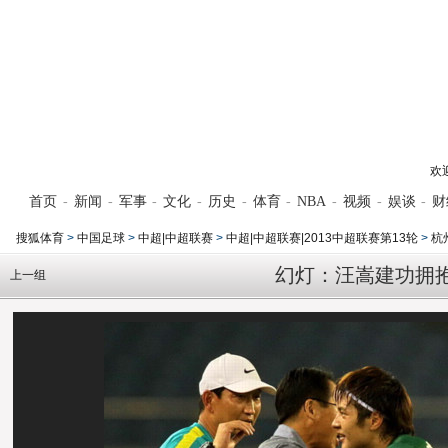
欢
首页
-
新闻
-
军事
-
文化
-
历史
-
体育
-
NBA
-
视频
-
娱谈
-
财
搜狐体育
>
中国足球
>
中超|中超联赛
>
中超|中超联赛|2013中超联赛第13轮
>
杭
幻灯：汪嵩建功拥抱
上一组