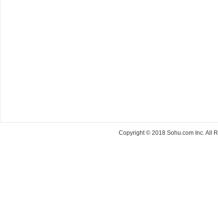
Copyright © 2018 Sohu.com Inc. Al