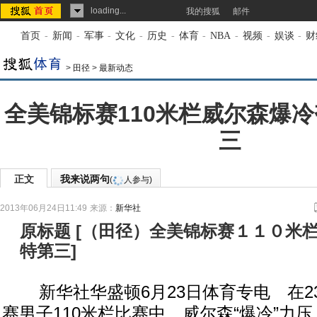
loading...
我的搜狐
邮件
首页
-
新闻
-
军事
-
文化
-
历史
-
体育
-
NBA
-
视频
-
娱谈
-
财
>
田径
>
最新动态
全美锦标赛110米栏威尔森爆冷
三
正文
我来说两句
(
人参与)
2013年06月24日11:49
来源：
新华社
原标题
[
（田径）全美锦标赛１１０米
特第三
]
新华社华盛顿6月23日体育专电 在2
赛男子110米栏比赛中，威尔森“爆冷”力