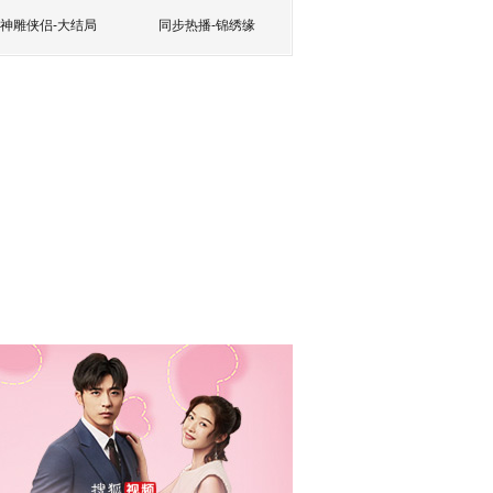
神雕侠侣-大结局
同步热播-锦绣缘