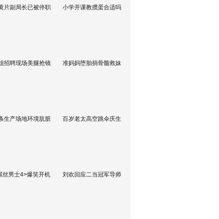
黄片副局长已被停职
小学开课教掼蛋合适吗
姐招聘现场美腿抢镜
准妈妈堕胎捐骨髓救妹
条生产场地环境肮脏
百岁老太高空跳伞庆生
屌丝男士4>爆笑开机
刘欢回应二当冠军导师