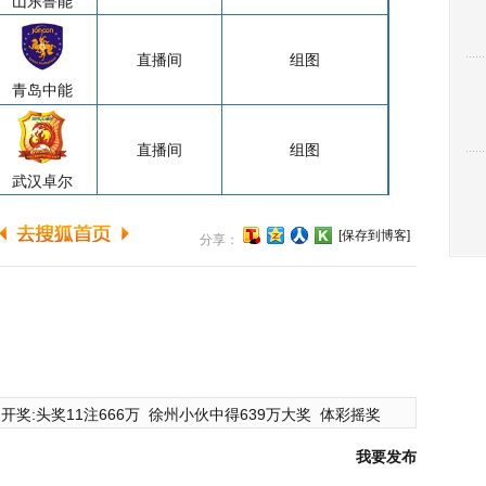
山东鲁能
直播间
组图
青岛中能
直播间
组图
武汉卓尔
[保存到博客]
分享：
开奖:头奖11注666万
徐州小伙中得639万大奖
体彩摇奖
我要发布