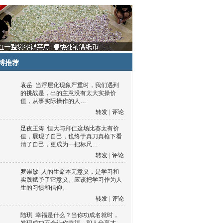
博推荐
袁岳
当浮层化现象严重时，我们遇到
的挑战是，出的主意没有太大实操价
值，从事实际操作的人…
转发
|
评论
足夜王涛
恒大与拜仁这场比赛太有价
值，展现了自己，也终于真刀真枪下看
清了自己，更成为一把标尺…
转发
|
评论
罗崇敏
人的生命本无意义，是学习和
实践赋予了它意义。应该把学习作为人
生的习惯和信仰。
转发
|
评论
陆琪
幸福是什么？当你功成名就时，