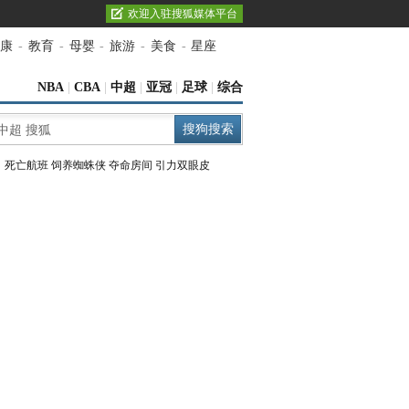
欢迎入驻搜狐媒体平台
康
-
教育
-
母婴
-
旅游
-
美食
-
星座
NBA
|
CBA
|
中超
|
亚冠
|
足球
|
综合
：
死亡航班
饲养蜘蛛侠
夺命房间
引力双眼皮