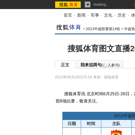
loading...
首页
-
新闻
-
军事
-
文化
-
历史
-
>
2013中超联赛第14轮
>
中超热
搜狐体育图文直播2
正文
我来说两句
(
人参与)
2013年06月24日23:18
来源：
搜狐体育
搜狐体育讯 北京时间6月25日-26日，
部8场比赛，敬请关注。
2013中
日期
时间
主队