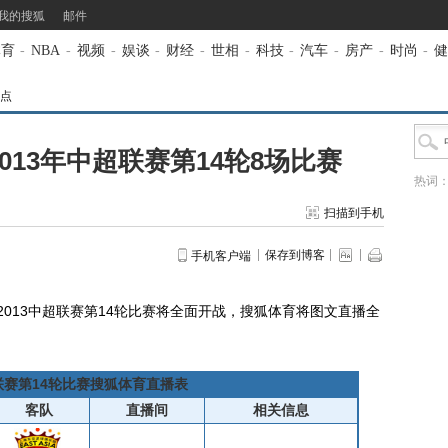
我的搜狐
邮件
体育
-
NBA
-
视频
-
娱谈
-
财经
-
世相
-
科技
-
汽车
-
房产
-
时尚
-
健
点
013年中超联赛第14轮8场比赛
热词
扫描到手机
保存到博客
手机客户端
2013中超联赛第14轮比赛将全面开战，搜狐体育将图文直播全
超联赛第14轮比赛搜狐体育直播表
客队
直播间
相关信息