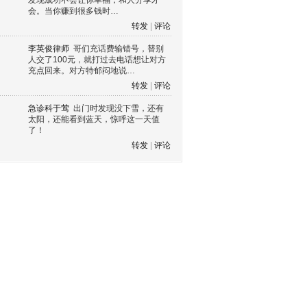
发现成功不会让你幸福，和人分享才
会。当你赚到很多钱时…
转发
|
评论
李英俊律师
哥们充话费输错号，替别
人交了100元，就打过去电话想让对方
充点回来。对方特郁闷地说…
转发
|
评论
急诊科于莺
出门时发现没下雪，还有
太阳，还能看到蓝天，惊呼这一天值
了！
转发
|
评论