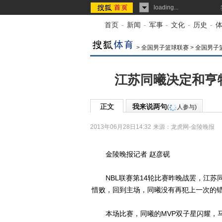
loading...
首页
-
新闻
-
军事
-
文化
-
历史
-
>
全国男子篮球联赛
>
全国男子
江苏同曦决定和亨
正文
我来说两句
(
人参与)
2013年06月28日14:32
来源：
龙虎网-金陵晚报
金陵晚报记者 赵彦砚
NBL联赛第14轮比赛昨晚战罢，江苏
惜败，回到主场，同曦没有再犯上一次的错误
本场比赛，同曦的MVP双子星闪耀，马壮