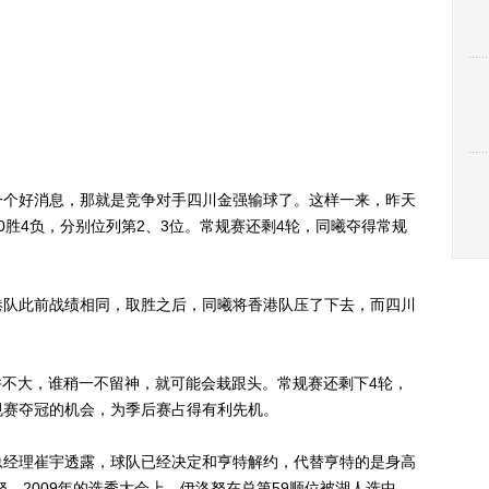
个好消息，那就是竞争对手四川金强输球了。这样一来，昨天
0胜4负，分别位列第2、3位。常规赛还剩4轮，同曦夺得常规
队此前战绩相同，取胜之后，同曦将香港队压了下去，而四川
不大，谁稍一不留神，就可能会栽跟头。常规赛还剩下4轮，
规赛夺冠的机会，为季后赛占得有利先机。
经理崔宇透露，球队已经决定和亨特解约，代替亨特的是身高
洛努。2009年的选秀大会上，伊洛努在总第59顺位被湖人选中，