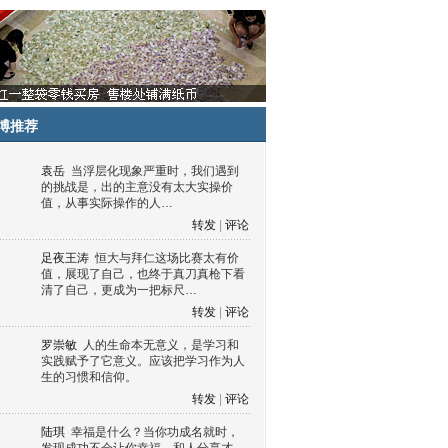
博推荐
袁岳
当浮层化现象严重时，我们遇到
的挑战是，出的主意没有太大实操价
值，从事实际操作的人…
转发
|
评论
足夜王涛
恒大与拜仁这场比赛太有价
值，展现了自己，也终于真刀真枪下看
清了自己，更成为一把标尺…
转发
|
评论
罗崇敏
人的生命本无意义，是学习和
实践赋予了它意义。应该把学习作为人
生的习惯和信仰。
转发
|
评论
陆琪
幸福是什么？当你功成名就时，