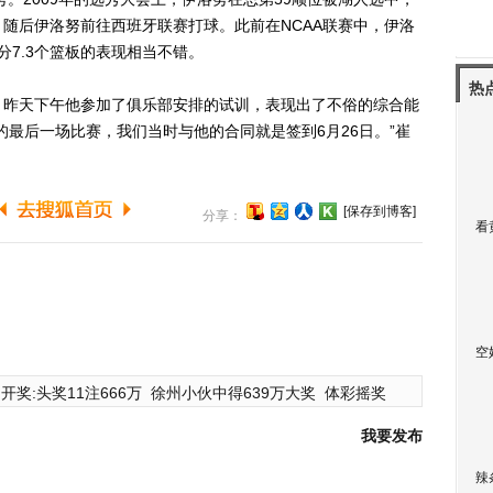
随后伊洛努前往西班牙联赛打球。此前在NCAA联赛中，伊洛
分7.3个篮板的表现相当不错。
热
昨天下午他参加了俱乐部安排的试训，表现出了不俗的综合能
的最后一场比赛，我们当时与他的合同就是签到6月26日。”崔
[保存到博客]
分享：
看
空
开奖:头奖11注666万
徐州小伙中得639万大奖
体彩摇奖
我要发布
辣