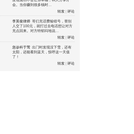
发现成功不会让你幸福，和人分享才
会。当你赚到很多钱时…
转发
|
评论
李英俊律师
哥们充话费输错号，替别
人交了100元，就打过去电话想让对方
充点回来。对方特郁闷地说…
转发
|
评论
急诊科于莺
出门时发现没下雪，还有
太阳，还能看到蓝天，惊呼这一天值
了！
转发
|
评论