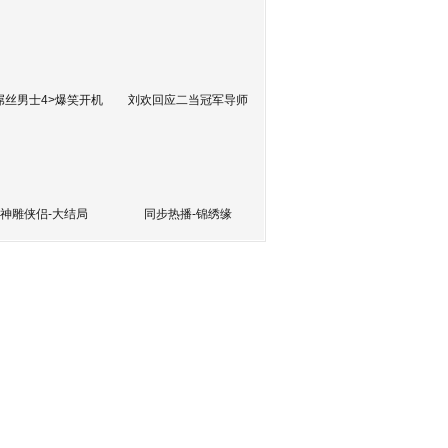
屌丝男士4>爆笑开机
刘欢回应二当冠军导师
神雕侠侣-大结局
同步热播-锦绣缘