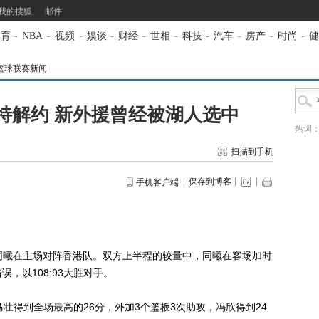
我的搜狐
邮件
体育
-
NBA
-
视频
-
娱谈
-
财经
-
世相
-
科技
-
汽车
-
房产
-
时尚
-
健
篮球联赛新闻
特解约 新外援曾经被湖人选中
热词
扫描到手机
保存到博客
手机客户端
同曦在主场对阵香港队。双方上半程的较量中，同曦在客场加时
，以108:93大胜对手。
得到全场最高的26分，外加3个篮板3次助攻，冯欣得到24