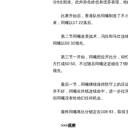
分8次助攻。此外孙先岭也有优异表现，他砍
比赛开始后，香港队给同曦制造了不小
束，同曦以17:22落后。
第二节同曦改变战术，冯欣和马壮连续
同曦以50:32领先。
第三节一开始，同曦想拉开比分，却忙中
方打成50:50。不过随后同曦还是稳住了
领先。
最后一节，同曦继续保持防守上的压迫
并不好，同曦在外线连续命中，进一步拉
但同曦没有给他们任何机会。
最终同曦将比分锁定在108:93，取得
>>>观察