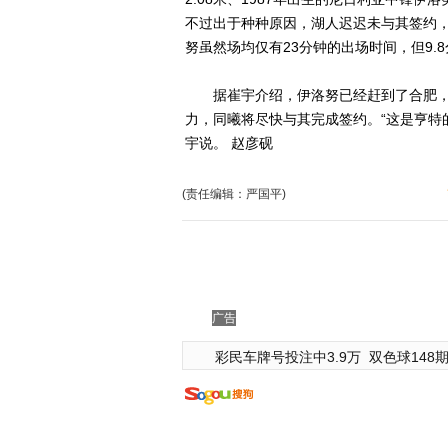
不过出于种种原因，湖人迟迟未与其签约，
努虽然场均仅有23分钟的出场时间，但9.8
据崔宇介绍，伊洛努已经赶到了合肥，
力，同曦将尽快与其完成签约。“这是亨特
宇说。 赵彦砚
(责任编辑：严国平)
广告
彩民车牌号投注中3.9万
双色球148期