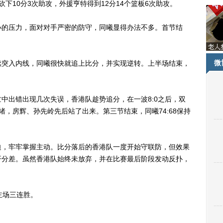
下10分3次助攻，外援亨特得到12分14个篮板6次助攻。
的压力，面对对手严密的防守，同曦显得办法不多。首节结
微
突入内线，同曦很快就追上比分，并实现逆转。上半场结束，
出错出现几次失误，香港队趁势追分，在一波8:0之后，双
情绪，房辉、孙先岭先后站了出来。第三节结束，同曦74:68保持
，牢牢掌握主动。比分落后的香港队一度开始守联防，但效果
开分差。虽然香港队始终未放弃，并在比赛最后阶段发动反扑，
主场三连胜。