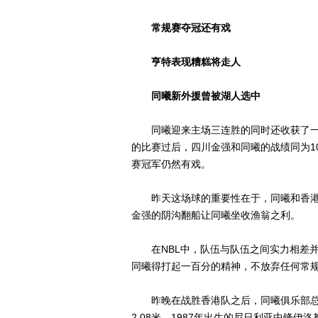
常规赛夺冠还有戏
亨特表现糟糕将走人
同曦新外援曾被湖人选中
同曦迎来主场三连胜的同时还收获了一
的比赛过后，四川金强和同曦的战绩同为1
赛冠军仍然有戏。
昨天这场球的重要性在于，同曦和香港
金强的阴沟翻船让同曦坐收渔翁之利。
在NBL中，队伍与队伍之间实力相差并
同曦得打起一百分的精神，不放弃任何常
昨晚在战胜香港队之后，同曦俱乐部总
2.08米、1987年出生的尼日利亚中锋伊