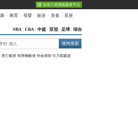
欢迎入驻搜狐媒体平台
康
-
教育
-
母婴
-
旅游
-
美食
-
星座
NBA
|
CBA
|
中超
|
亚冠
|
足球
|
综合
：
死亡航班
饲养蜘蛛侠
夺命房间
引力双眼皮