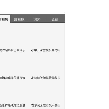
点视频
影视剧
综艺
原创
黄片副局长已被停职
小学开课教掼蛋合适吗
姐招聘现场美腿抢镜
准妈妈堕胎捐骨髓救妹
条生产场地环境肮脏
百岁老太高空跳伞庆生