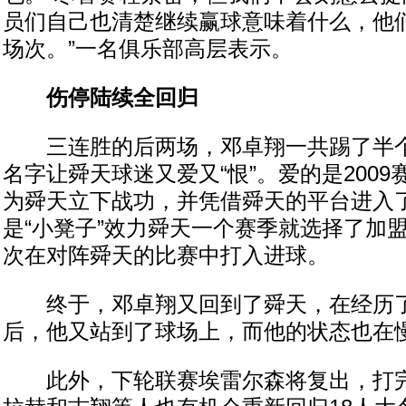
员们自己也清楚继续赢球意味着什么，他
场次。”一名俱乐部高层表示。
伤停陆续全回归
三连胜的后两场，邓卓翔一共踢了半个
名字让舜天球迷又爱又“恨”。爱的是200
为舜天立下战功，并凭借舜天的平台进入了
是“小凳子”效力舜天一个赛季就选择了加
次在对阵舜天的比赛中打入进球。
终于，邓卓翔又回到了舜天，在经历了
后，他又站到了球场上，而他的状态也在
此外，下轮联赛埃雷尔森将复出，打完