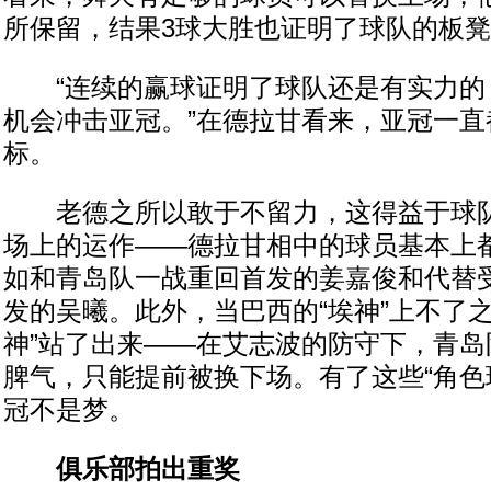
所保留，结果3球大胜也证明了球队的板
“连续的赢球证明了球队还是有实力的
机会冲击亚冠。”在德拉甘看来，亚冠一直
标。
老德之所以敢于不留力，这得益于球队
场上的运作——德拉甘相中的球员基本上都
如和青岛队一战重回首发的姜嘉俊和代替
发的吴曦。此外，当巴西的“埃神”上不了之
神”站了出来——在艾志波的防守下，青岛
脾气，只能提前被换下场。有了这些“角色
冠不是梦。
俱乐部拍出重奖