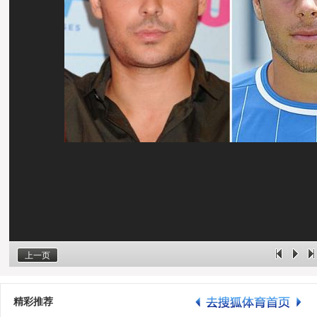
上一页
精彩推荐