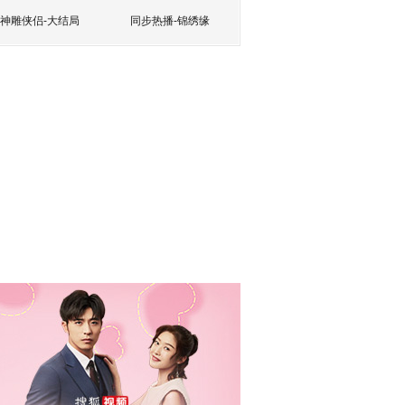
神雕侠侣-大结局
同步热播-锦绣缘