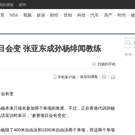
我的搜狐
邮件
体育
-
NBA
-
视频
-
娱谈
-
财经
-
世相
-
科技
-
汽车
-
房产
-
时尚
-
健
目会变 张亚东成孙杨绯闻教练
热词
扫描到手机
保存到博客
手机客户端
会有变
杨本来只报名参加两个单项的角逐。不过，正在香港代训孙杨
话采访时表示，“参赛项目会有变化”。
了400米自由泳和1500米自由泳两个单项，而这两个单项