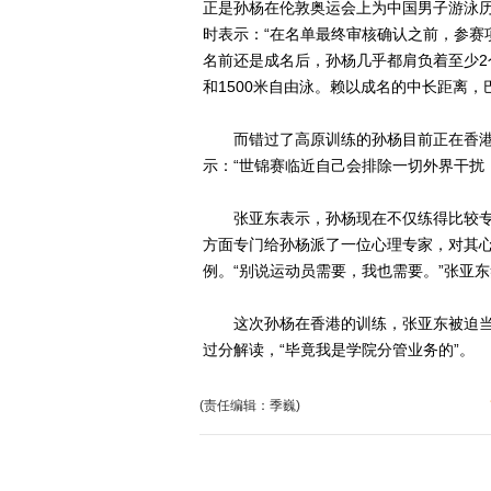
正是孙杨在伦敦奥运会上为中国男子游泳
时表示：“在名单最终审核确认之前，参赛
名前还是成名后，孙杨几乎都肩负着至少2
和1500米自由泳。赖以成名的中长距离，
而错过了高原训练的孙杨目前正在香港
示：“世锦赛临近自己会排除一切外界干扰
张亚东表示，孙杨现在不仅练得比较专
方面专门给孙杨派了一位心理专家，对其
例。“别说运动员需要，我也需要。”张亚
这次孙杨在香港的训练，张亚东被迫当起
过分解读，“毕竟我是学院分管业务的”。
(责任编辑：季巍)