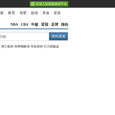
欢迎入驻搜狐媒体平台
康
-
教育
-
母婴
-
旅游
-
美食
-
星座
NBA
|
CBA
|
中超
|
亚冠
|
足球
|
综合
：
死亡航班
饲养蜘蛛侠
夺命房间
引力双眼皮