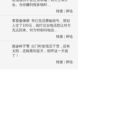
发现成功不会让你幸福，和人分享才
会。当你赚到很多钱时…
转发
|
评论
李英俊律师
哥们充话费输错号，替别
人交了100元，就打过去电话想让对方
充点回来。对方特郁闷地说…
转发
|
评论
急诊科于莺
出门时发现没下雪，还有
太阳，还能看到蓝天，惊呼这一天值
了！
转发
|
评论