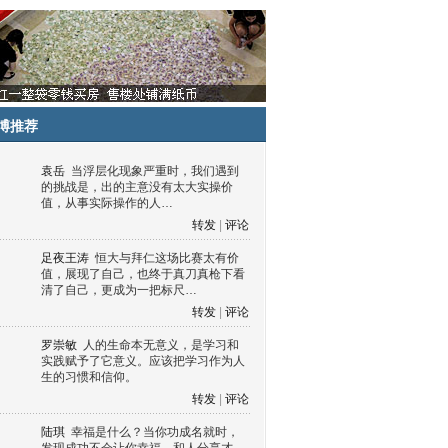
博推荐
袁岳
当浮层化现象严重时，我们遇到
的挑战是，出的主意没有太大实操价
值，从事实际操作的人…
转发
|
评论
足夜王涛
恒大与拜仁这场比赛太有价
值，展现了自己，也终于真刀真枪下看
清了自己，更成为一把标尺…
转发
|
评论
罗崇敏
人的生命本无意义，是学习和
实践赋予了它意义。应该把学习作为人
生的习惯和信仰。
转发
|
评论
陆琪
幸福是什么？当你功成名就时，