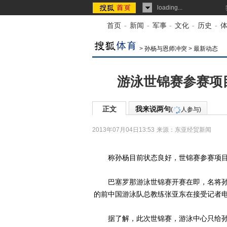
loading...
首页
-
新闻
-
军事
-
文化
-
历史
-
>
孙杨与恩师冲突
>
最新动态
游泳世锦赛参赛项
正文
我来说两句
(
人参与)
2013年07月04日13:53
来源：
东亚经贸新闻
称孙杨目前状态良好，世锦赛参赛项目
巴塞罗那游泳世锦赛开赛在即，名将孙
的前中国游泳队总教练张亚东在接受记者电
据了解，此次世锦赛，游泳中心只给孙杨报