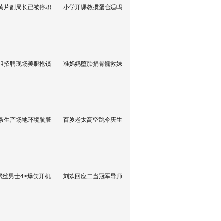
黄片副局长已被停职
小学开课教掼蛋合适吗
姐招聘现场美腿抢镜
准妈妈堕胎捐骨髓救妹
条生产场地环境肮脏
百岁老太高空跳伞庆生
屌丝男士4>爆笑开机
刘欢回应二当冠军导师