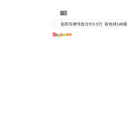
广告
彩民车牌号投注中3.9万
双色球148期