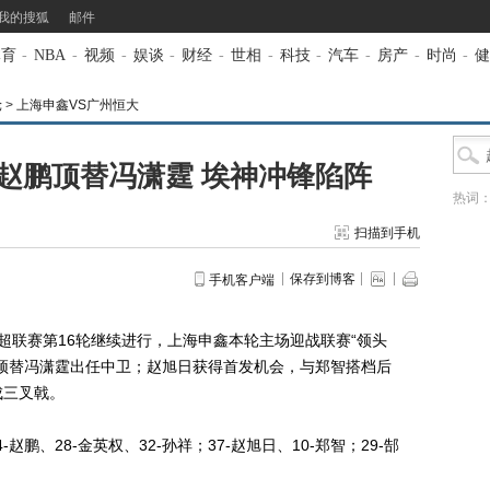
我的搜狐
邮件
体育
-
NBA
-
视频
-
娱谈
-
财经
-
世相
-
科技
-
汽车
-
房产
-
时尚
-
健
轮
>
上海申鑫VS广州恒大
赵鹏顶替冯潇霆 埃神冲锋陷阵
热词
扫描到手机
保存到博客
手机客户端
超联赛第16轮继续进行，上海申鑫本轮主场迎战联赛“领头
顶替冯潇霆出任中卫；赵旭日获得首发机会，与郑智搭档后
成三叉戟。
鹏、28-金英权、32-孙祥；37-赵旭日、10-郑智；29-郜