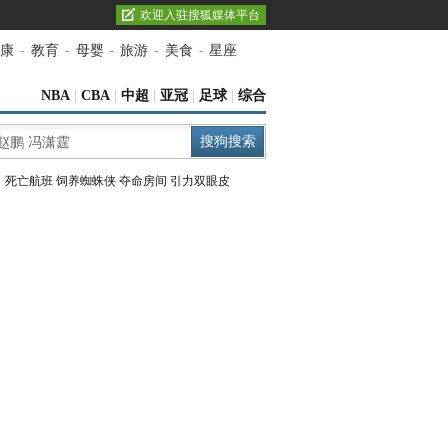
欢迎入驻搜狐媒体平台
康
-
教育
-
母婴
-
旅游
-
美食
-
星座
NBA
|
CBA
|
中超
|
亚冠
|
足球
|
综合
：
死亡航班
饲养蜘蛛侠
夺命房间
引力双眼皮