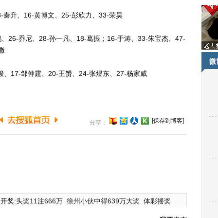
秦升、16-黄博文、25-彭欣力、33-荣昊
6-乔尼、28-孙一凡、18-葛振；16-于涛、33-朱宝杰、47-
撒
微
17-邹仲霆、20-王赟、24-张煜东、27-杨家威
[保存到博客]
分享：
开奖:头奖11注666万
徐州小伙中得639万大奖
体彩摇奖