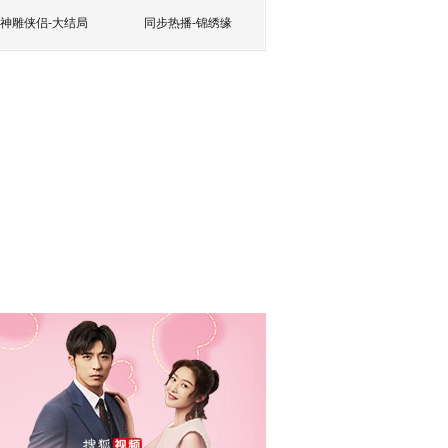
神雕侠侣-大结局
同步热播-锦绣缘