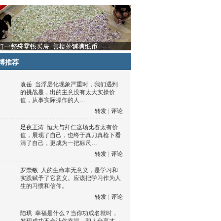
博推荐
袁岳
当浮层化现象严重时，我们遇到
的挑战是，出的主意没有太大实操价
值，从事实际操作的人…
转发
|
评论
足夜王涛
恒大与拜仁这场比赛太有价
值，展现了自己，也终于真刀真枪下看
清了自己，更成为一把标尺…
转发
|
评论
罗崇敏
人的生命本无意义，是学习和
实践赋予了它意义。应该把学习作为人
生的习惯和信仰。
转发
|
评论
陆琪
幸福是什么？当你功成名就时，