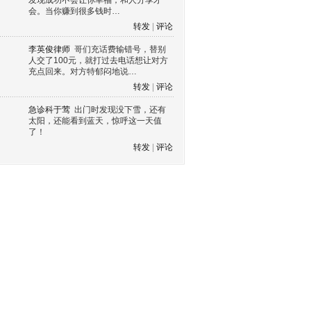
发现成功不会让你幸福，和人分享才
会。当你赚到很多钱时…
转发
|
评论
李英俊律师
哥们充话费输错号，替别
人交了100元，就打过去电话想让对方
充点回来。对方特郁闷地说…
转发
|
评论
急诊科于莺
出门时发现没下雪，还有
太阳，还能看到蓝天，惊呼这一天值
了！
转发
|
评论