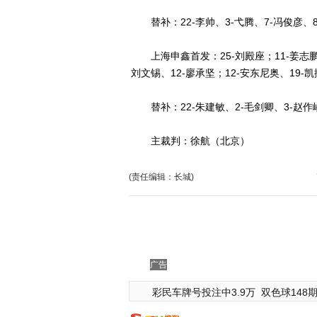
替补：22-李帅、3-弋腾、7-冯俊彦、8-
上海申鑫首发：25-刘殿座；11-姜志鹏、2
刘文锡、12-廖承坚；12-安东尼奥、19-凯
替补：22-朱建敏、2-毛剑卿、3-赵作峻、
主裁判：徐航（北京）
(责任编辑：长城)
广告
彩民车牌号投注中3.9万
双色球148期