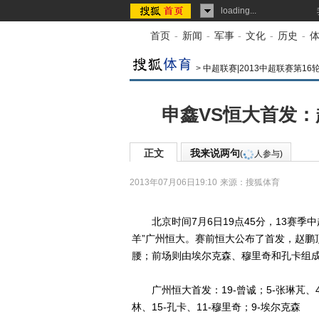
loading...
首页
-
新闻
-
军事
-
文化
-
历史
-
>
中超联赛|2013中超联赛第16
申鑫VS恒大首发：
正文
我来说两句
(
人参与)
2013年07月06日19:10
来源：
搜狐体育
北京时间7月6日19点45分，13赛季中
羊”广州恒大。赛前恒大公布了首发，赵鹏
腰；前场则由埃尔克森、穆里奇和孔卡组
广州恒大首发：19-曾诚；5-张琳芃、4-赵
林、15-孔卡、11-穆里奇；9-埃尔克森