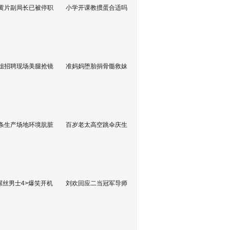
黄片副局长已被停职
小学开课教掼蛋合适吗
姐招聘现场美腿抢镜
准妈妈堕胎捐骨髓救妹
条生产场地环境肮脏
百岁老太高空跳伞庆生
屌丝男士4>爆笑开机
刘欢回应二当冠军导师