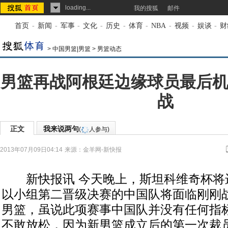
loading...
我的搜狐
邮件
首页
-
新闻
-
军事
-
文化
-
历史
-
体育
-
NBA
-
视频
-
娱谈
-
财
>
中国男篮|男篮
>
男篮动态
男篮再战阿根廷边缘球员最后机
战
正文
我来说两句
(
人参与)
2013年07月09日04:14
来源：
金羊网-新快报
新快报讯 今天晚上，斯坦科维奇杯将
以小组第二晋级决赛的中国队将面临刚刚
男篮，虽说此项赛事中国队并没有任何指
不敢放松，因为新男篮成立后的第一次裁