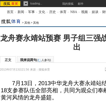
loading...
我的搜狐
邮件
首页
-
新闻
-
军事
-
文化
-
历史
-
体育
-
NBA
-
视频
-
娱谈
-
财
>
其他
>
其他
龙舟赛永靖站预赛 男子组三强
出
正文
我来说两句
(
人参与)
2013年07月13日21:56
来源：
搜狐体育
7月13日，2013中华龙舟大赛永靖站
18支参赛队伍全部亮相，共同为观众们奉
黄河风情的龙舟盛筵。