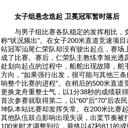
女子组悬念迭起 卫冕冠军暂时落后
与男子组比赛各队稳定的发挥相比，女
称“状况频出”。在女子200米直道竞速项
站冠军汕尾仁荣队却没有驶出起点，赛场
成了比赛。赛后，仁荣队主教练李旭光透
处划向起点的过程中，船舵出现故障，舵
方向，“如果强行出发，很可能与其他三条
响整个比赛的进程”。在稍后的500米直
更换龙舟重整士气，以1分38秒的成绩获
首次参赛就取得第二，以“60”后“70”后
坤队本站比赛却发挥失常。在200米比赛
其他队伍鼓点影响出现失误，出桨节奏被
100米时才调整到位，最终以47秒811的