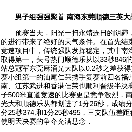
男子组强强聚首 南海东莞顺德三英大
预赛当天，阳光一扫永靖连日的阴霾，
的进行带来了绝好的天气条件。在首先结束
竞速项目中，传统强队发挥稳定，其中南海九
取得第一，头号热门顺德乐从以33秒846
站总冠军东莞麻涌光大队以0.2秒之差获
赛小组第一的汕尾仁荣携手复赛前四名福
南、江苏武进和香港佳荣也顺利晋级半决
子500米直道竞速的比赛更是竞争激烈，
光大和顺德乐从都划进了1分26秒，成绩分别为
分25秒374,和1分25秒495，三支队伍差
使明天决赛的争夺充满悬念，