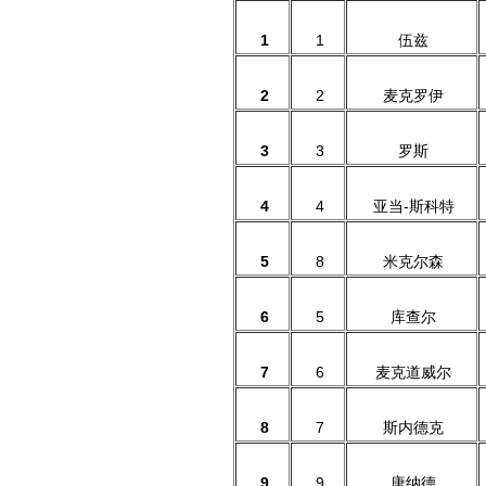
1
1
伍兹
2
2
麦克罗伊
3
3
罗斯
4
4
亚当-斯科特
5
8
米克尔森
6
5
库查尔
7
6
麦克道威尔
8
7
斯内德克
9
9
唐纳德