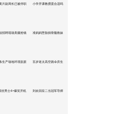
黄片副局长已被停职
小学开课教掼蛋合适吗
姐招聘现场美腿抢镜
准妈妈堕胎捐骨髓救妹
条生产场地环境肮脏
百岁老太高空跳伞庆生
屌丝男士4>爆笑开机
刘欢回应二当冠军导师