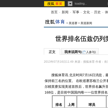
loading...
首页
-
新闻
-
军事
-
文化
-
历史
-
>
美巡赛
>
美巡新闻
世界排名伍兹仍列第
正文
我来说两句
(
人参与)
2013年07月16日11:49
来源：
搜狐体育
作者：肯
搜狐体育讯 北京时间7月16日消息，
保持前三名的位置。 在欧巡赛苏格兰公开
尔精英赛实现美巡首胜后，世界排名飙升至
168位，是目前中国国内唯一一位世界排名
排名
上周
球员