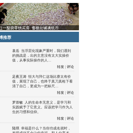
博推荐
袁岳
当浮层化现象严重时，我们遇到
的挑战是，出的主意没有太大实操价
值，从事实际操作的人…
转发
|
评论
足夜王涛
恒大与拜仁这场比赛太有价
值，展现了自己，也终于真刀真枪下看
清了自己，更成为一把标尺…
转发
|
评论
罗崇敏
人的生命本无意义，是学习和
实践赋予了它意义。应该把学习作为人
生的习惯和信仰。
转发
|
评论
陆琪
幸福是什么？当你功成名就时，