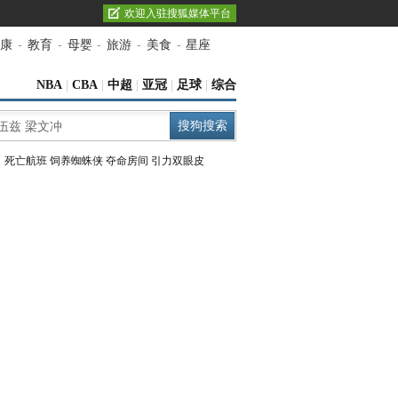
欢迎入驻搜狐媒体平台
康
-
教育
-
母婴
-
旅游
-
美食
-
星座
NBA
|
CBA
|
中超
|
亚冠
|
足球
|
综合
：
死亡航班
饲养蜘蛛侠
夺命房间
引力双眼皮