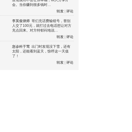
发现成功不会让你幸福，和人分享才
会。当你赚到很多钱时…
转发
|
评论
李英俊律师
哥们充话费输错号，替别
人交了100元，就打过去电话想让对方
充点回来。对方特郁闷地说…
转发
|
评论
急诊科于莺
出门时发现没下雪，还有
太阳，还能看到蓝天，惊呼这一天值
了！
转发
|
评论