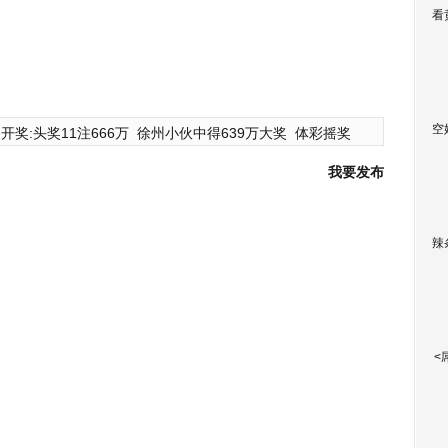
看
空
开奖:头奖11注666万
徐州小伙中得639万大奖
体彩摇奖
我要发布
辣
<