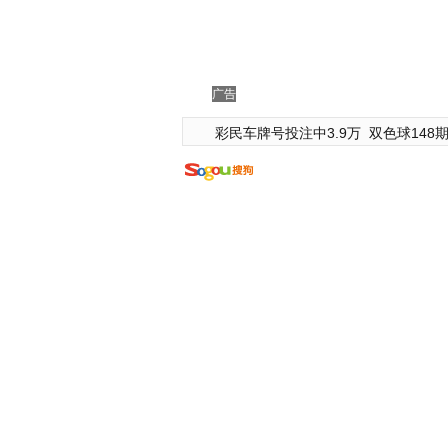
广告
彩民车牌号投注中3.9万
双色球148期