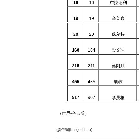
18
16
布拉德利
19
19
辛普森
20
20
保尔特
168
164
梁文冲
215
211
吴阿顺
455
455
胡牧
917
907
李昊桐
（肯尼
辛吉斯）
-
(责任编辑：golfshou)