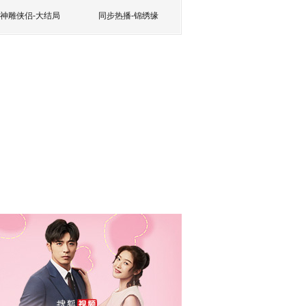
神雕侠侣-大结局
同步热播-锦绣缘