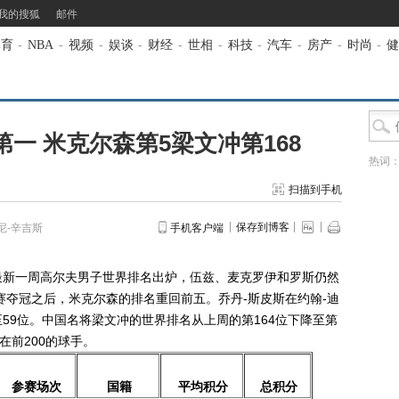
我的搜狐
邮件
体育
-
NBA
-
视频
-
娱谈
-
财经
-
世相
-
科技
-
汽车
-
房产
-
时尚
-
健
一 米克尔森第5梁文冲第168
热词
扫描到手机
保存到博客
尼-辛吉斯
手机客户端
最新一周高尔夫男子世界排名出炉，伍兹、麦克罗伊和罗斯仍然
赛夺冠之后，米克尔森的排名重回前五。乔丹-斯皮斯在约翰-迪
59位。中国名将梁文冲的世界排名从上周的第164位下降至第
在前200的球手。
参赛场次
国籍
平均积分
总积分