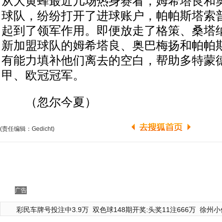
从大黄蜂最近几场热身赛看，姆希塔良和
球队，纷纷打开了进球账户，帕帕斯塔索
起到了领军作用。即便放走了格策、桑塔
新加盟球队的姆希塔良、奥巴梅扬和帕帕
有能力填补他们离去的空白，帮助多特蒙
甲、欧冠冠军。
（忽尔今夏）
(责任编辑：Gedicht)
广告
彩民车牌号投注中3.9万
双色球148期开奖:头奖11注666万
徐州小