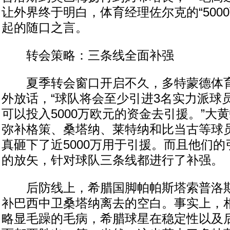
让外界终于明白，体育经理佐尔克的“500
起的随口之言。
转会策略：三条线全面补强
夏季转会窗口开启不久，多特蒙德体育
外放话，“球队将会至少引进3名实力派球
可以投入5000万欧元的资金去引援。”大
弥补格策、桑塔纳、莱特纳和比当古等球
真砸下了近5000万用于引援。而且他们
的放矢，针对球队三条线都进行了补强。
后防线上，希腊国脚帕帕斯塔索普洛斯
补巴西中卫桑塔纳离去的空白。事实上，
略显毛躁的毛病，希腊球星在稳定性以及