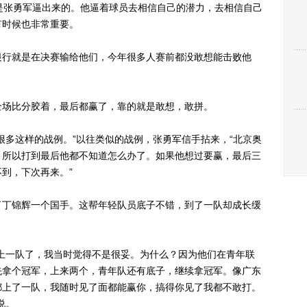
张勇军逼出来的。他逼着球员去相信自己的潜力，去相信自己
有时候也非常重要。
行就是在决赛输给他们，今年很多人赛前都没敢想能击败他
场比分胶着，最后都赢了，靠的就是敢想，敢拼。
多这样的战例。”以往类似的战例，张勇军信手拈来，“北京奥
，所以打到最后他都不知道怎么办了。如果他想过要赢，最后三
到，下次再来。”
丁锦辉一个国手。这帮年轻队员底子不错，到了一队却成长缓
一队了，我当时觉得不是很妥。为什么？因为他们在青年联
先拿个冠军，上来两个，青年队还有底子，继续拿冠军。像广东
都上了一队，我随时见了面都能赢你，搞得你见了我都不敢打。
说。