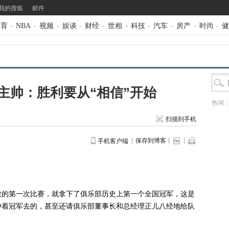
我的搜狐
邮件
体育
-
NBA
-
视频
-
娱谈
-
财经
-
世相
-
科技
-
汽车
-
房产
-
时尚
-
健
主帅：胜利要从“相信”开始
热词
扫描到手机
保存到博客
手机客户端
的第一次比赛，就拿下了俱乐部历史上第一个全国冠军，这是
冲着冠军去的，甚至还请俱乐部董事长和总经理正儿八经地给队