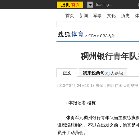
loading...
首页
-
新闻
-
军事
-
文化
-
历史
-
>
CBA
>
CBA内外
稠州银行青年队
正文
我来说两句
(
人参与)
2013年07月24日10:13
来源：
四川在线-天府早报
□本报记者 楼栋
张勇军到稠州银行青年队当主教练执教
谁都没想到的。不过在出发之前，他真是
员开了动员会。