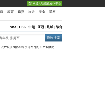
欢迎入驻搜狐媒体平台
康
-
教育
-
母婴
-
旅游
-
美食
-
星座
NBA
|
CBA
|
中超
|
亚冠
|
足球
|
综合
：
死亡航班
饲养蜘蛛侠
夺命房间
引力双眼皮