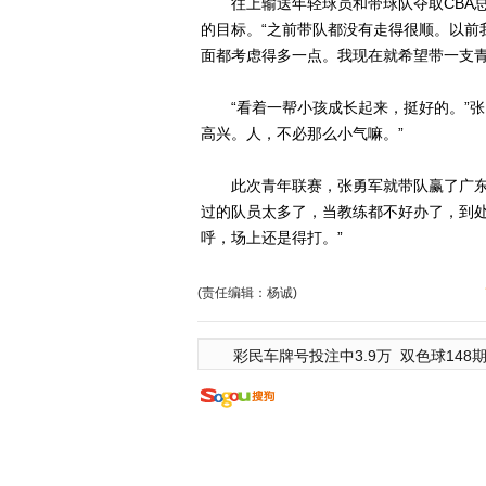
往上输送年轻球员和带球队夺取CBA总
的目标。“之前带队都没有走得很顺。以前
面都考虑得多一点。我现在就希望带一支青
“看着一帮小孩成长起来，挺好的。”张
高兴。人，不必那么小气嘛。”
此次青年联赛，张勇军就带队赢了广东、
过的队员太多了，当教练都不好办了，到
呼，场上还是得打。”
(责任编辑：杨诚)
彩民车牌号投注中3.9万
双色球148期