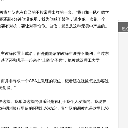
教青年队也有自己的不按常理出牌的一套。“我们和一队打教学
赛还剩4分钟他没犯规，我为他喊了暂停，说少犯一次跑一个
，也要有对抗，要让对手怕你。自信，就是从这种无畏中产生的。
热
主教练位置上成名，但是他随后的教练生涯并不顺利，当过东
甚至还和儿子一起来个“上阵父子兵”，执教武汉理工大学
并非寻求一个CBA主教练的职位，记者还在犹豫怎么形容这
没觉得。”
选择。我希望选择的俱乐部是有利于我个人发挥的。我现在
觉得稠州银行男篮的环境比较稳定，青年队的调教也是这里比较