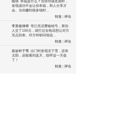
陆琪
幸福是什么？当你功成名就时，
发现成功不会让你幸福，和人分享才
会。当你赚到很多钱时…
转发
|
评论
李英俊律师
哥们充话费输错号，替别
人交了100元，就打过去电话想让对方
充点回来。对方特郁闷地说…
转发
|
评论
急诊科于莺
出门时发现没下雪，还有
太阳，还能看到蓝天，惊呼这一天值
了！
转发
|
评论