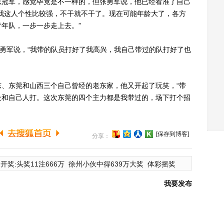
冠军，感觉毕竟是不一样的，但张勇军说，他已经看准了自己
我这人个性比较强，不干就不干了。现在可能年龄大了，各方
年队，一步一步走上去。”
勇军说，“我带的队员打好了我高兴，我自己带过的队打好了也
东莞和山西三个自己曾经的老东家，他又开起了玩笑，“带
处和自己人打。这次东莞的四个主力都是我带过的，场下打个招
[保存到博客]
分享：
开奖:头奖11注666万
徐州小伙中得639万大奖
体彩摇奖
我要发布