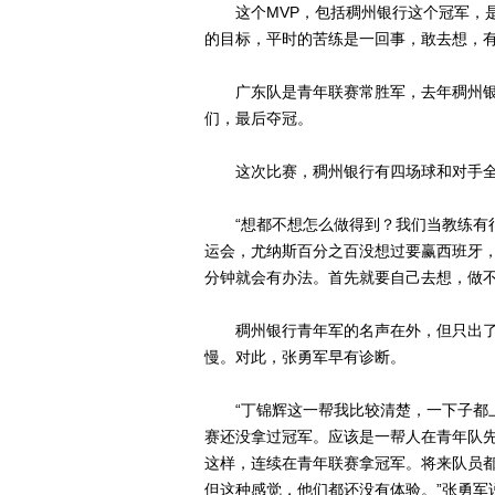
这个MVP，包括稠州银行这个冠军，是
的目标，平时的苦练是一回事，敢去想，
广东队是青年联赛常胜军，去年稠州银
们，最后夺冠。
这次比赛，稠州银行有四场球和对手全
“想都不想怎么做得到？我们当教练有很
运会，尤纳斯百分之百没想过要赢西班牙
分钟就会有办法。首先就要自己去想，做不
稠州银行青年军的名声在外，但只出了
慢。对此，张勇军早有诊断。
“丁锦辉这一帮我比较清楚，一下子都上
赛还没拿过冠军。应该是一帮人在青年队
这样，连续在青年联赛拿冠军。将来队员
但这种感觉，他们都还没有体验。”张勇军