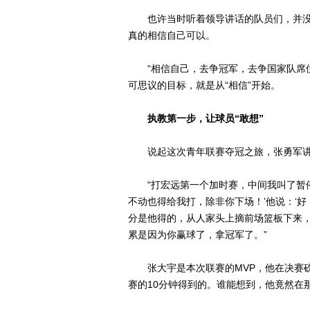
也许当时听着领导讲话的队员们，并没
真的相信自己可以。
“相信自己，去争冠军，去争国家队席位
可思议的目标，就是从“相信”开始。
执教第一步，让球员“敢想”
说起这次青年联赛夺冠之旅，张勇军讲
“打宏远第一个加时赛，中间我叫了暂停
不动也得给我打，除非你下场！’他说：‘好
分是他得的，从人家头上摘前场篮板下来
累是因为你赢球了，拿冠军了。”
张大宇是本次联赛的MVP，他在决赛砍下
赛的10分钟得到的。谁能想到，他竟然在那