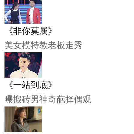
《非你莫属》
美女模特教老板走秀
《一站到底》
曝搬砖男神奇葩择偶观