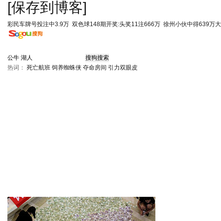
[保存到博客]
彩民车牌号投注中3.9万
双色球148期开奖:头奖11注666万
徐州小伙中得639万
热词：
死亡航班
饲养蜘蛛侠
夺命房间
引力双眼皮