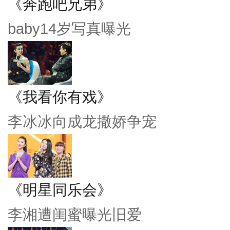
《奔跑吧兄弟》
baby14岁写真曝光
《我看你有戏》
李冰冰向成龙撒娇争宠
《明星同乐会》
李湘遭闺蜜曝光旧爱