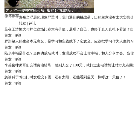
微博推荐
袁岳
当浮层化现象严重时，我们遇到的挑战是，出的主意没有太大实操价
转发
|
评论
足夜王涛
恒大与拜仁这场比赛太有价值，展现了自己，也终于真刀真枪下看清了自
转发
|
评论
罗崇敏
人的生命本无意义，是学习和实践赋予了它意义。应该把学习作为人生的习
转发
|
评论
陆琪
幸福是什么？当你功成名就时，发现成功不会让你幸福，和人分享才会。当你
转发
|
评论
李英俊律师
哥们充话费输错号，替别人交了100元，就打过去电话想让对方充点回
转发
|
评论
急诊科于莺
出门时发现没下雪，还有太阳，还能看到蓝天，惊呼这一天值了！
转发
|
评论