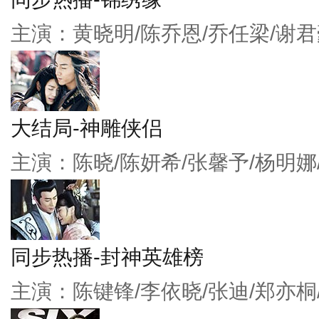
主演：黄晓明/陈乔恩/乔任梁/谢君
大结局-神雕侠侣
主演：陈晓/陈妍希/张馨予/杨明娜
同步热播-封神英雄榜
主演：陈键锋/李依晓/张迪/郑亦桐