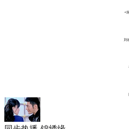
<
刘
同步热播-锦绣缘