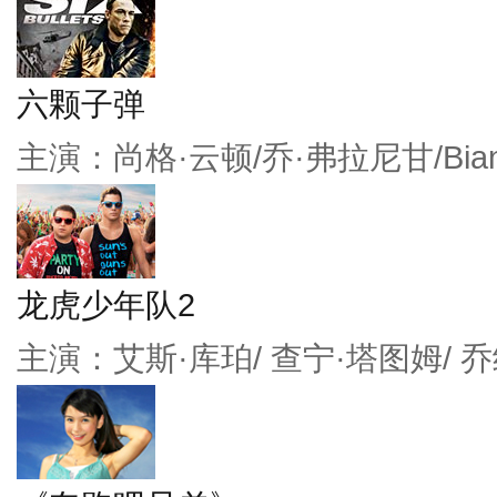
六颗子弹
主演：尚格·云顿/乔·弗拉尼甘/Bianc
龙虎少年队2
主演：艾斯·库珀/ 查宁·塔图姆/ 