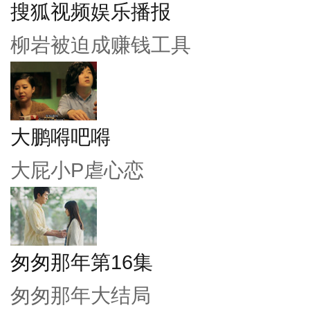
搜狐视频娱乐播报
柳岩被迫成赚钱工具
大鹏嘚吧嘚
大屁小P虐心恋
匆匆那年第16集
匆匆那年大结局