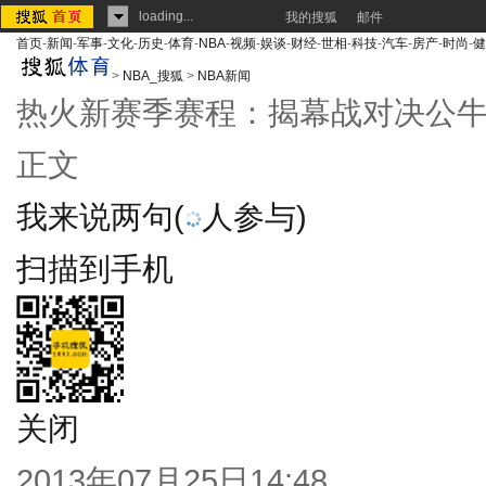
loading...
我的搜狐
邮件
首页
-
新闻
-
军事
-
文化
-
历史
-
体育
-
NBA
-
视频
-
娱谈
-
财经
-
世相
-
科技
-
汽车
-
房产
-
时尚
-
健
>
NBA_搜狐
>
NBA新闻
热火新赛季赛程：揭幕战对决公牛
正文
我来说两句
(
人参与)
扫描到手机
关闭
2013年07月25日14:48