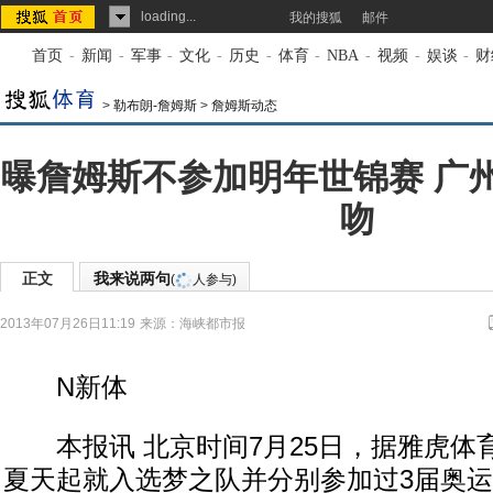
loading...
我的搜狐
邮件
首页
-
新闻
-
军事
-
文化
-
历史
-
体育
-
NBA
-
视频
-
娱谈
-
财
>
勒布朗-詹姆斯
>
詹姆斯动态
曝詹姆斯不参加明年世锦赛 广
吻
正文
我来说两句
(
人参与)
2013年07月26日11:19
来源：
海峡都市报
N新体
本报讯 北京时间7月25日，据雅虎体育
夏天起就入选梦之队并分别参加过3届奥运