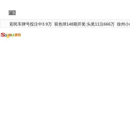
广告
彩民车牌号投注中3.9万
双色球148期开奖:头奖11注666万
徐州小