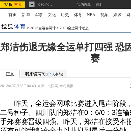
loading...
我的搜狐
邮件
首页
-
新闻
-
军事
-
文化
-
历史
-
体育
-
NBA
-
视频
-
娱谈
-
财
>
2013全运会网球
>
2013全运网球动态
郑洁伤退无缘全运单打四强 恐
赛
正文
我来说两句
(
人参与)
2013年07月28日04:43
来源：
北国网-半岛晨报
昨天，全运会网球比赛进入尾声阶段，女
二号种子、四川队的郑洁在0：6/0：3连
手郑赛赛晋级四强。昨天，郑洁在接受本报
还有可能我都会全力以赴拼到最后一分钟