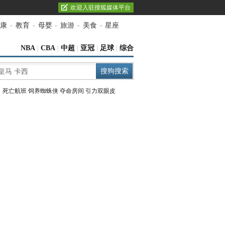
欢迎入驻搜狐媒体平台
康
-
教育
-
母婴
-
旅游
-
美食
-
星座
NBA
|
CBA
|
中超
|
亚冠
|
足球
|
综合
：
死亡航班
饲养蜘蛛侠
夺命房间
引力双眼皮