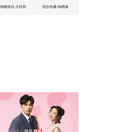
神雕侠侣-大结局
同步热播-锦绣缘