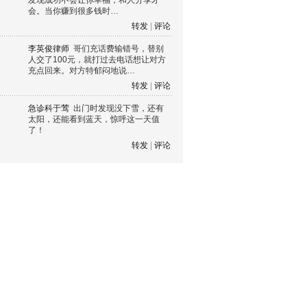
发现成功不会让你幸福，和人分享才
会。当你赚到很多钱时…
转发
|
评论
李英俊律师
哥们充话费输错号，替别
人交了100元，就打过去电话想让对方
充点回来。对方特郁闷地说…
转发
|
评论
急诊科于莺
出门时发现没下雪，还有
太阳，还能看到蓝天，惊呼这一天值
了！
转发
|
评论