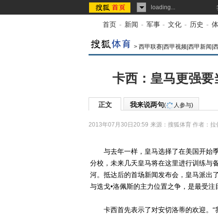
loading...
首页
-
新闻
-
军事
-
文化
-
历史
-
>
西甲联赛|西甲视频|西甲新闻|
卡西：皇马更强要
正文
我来说两句
(
人参与)
2013年07月30日20:59
来源：
搜狐体育
作者：拉
与去年一样，皇马选择了在美国开始季
分校，未来几天皇马将在这里进行训练与备
河。抵达后的首场新闻发布会，皇马派出
与迭戈•洛佩斯的主力位置之争，是最受注
卡西首先表示了对安切洛蒂的欢迎。“我