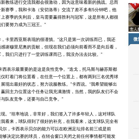
与新教练进行交流我都会很激动，因为这意味着新的挑战。总而
个新赛季，我和卡洛（安切洛蒂）交流了差不多有5分钟吧，他
了上赛季的失利后，皇马需要赢得胜利与冠军，这是所有人都很
们要努力成为三冠王。”
微
卡里西亚斯表现的很谨慎。“这只是第一次训练而已，我还
须感谢穆里尼奥的贡献，但现在我们必须向前看而不是向后看，
，我们只进行了一堂训练课而已，我没办法去比较。”
西表示最重要的是这是良性竞争。“迭戈，托马斯与赫苏斯都
该仅盯着门将位置看，在任意一个位置上，都有两到三名优秀球
展现出最好的状态，努力说服教练。”卡西说。“我希望能够出
，赢回主力位置这个任务让我充满激情，当然，我的队友们不会
与队友竞争，还要与自己竞争。”
。“坦率地说，非常好，我们签入了许多年轻人，这对球队
在我看来，球队得到了很好的补充，在我看来，这支球队完全有
贝尔，卡西表示贝尔的能力可以在欧洲足坛排名前三或是前
能够决定比赛的球员，在转会窗口关闭之前任何事情都可能发