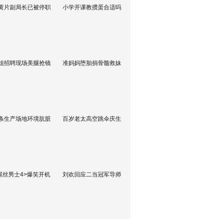
黄片副局长已被停职
小学开课教掼蛋合适吗
姐招聘现场美腿抢镜
准妈妈堕胎捐骨髓救妹
条生产场地环境肮脏
百岁老太高空跳伞庆生
屌丝男士4>爆笑开机
刘欢回应二当冠军导师