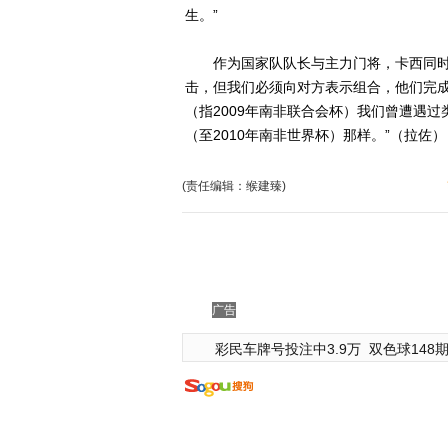
生。”
作为国家队队长与主力门将，卡西同时谈
击，但我们必须向对方表示组合，他们完
（指2009年南非联合会杯）我们曾遭遇
（至2010年南非世界杯）那样。”（拉佐）
(责任编辑：缑建臻)
广告
彩民车牌号投注中3.9万
双色球148期