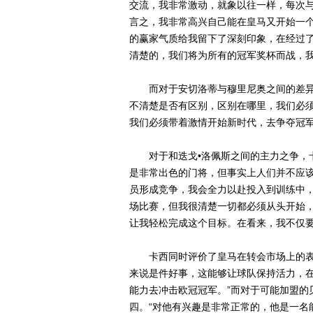
交流，我非常激动，就象以往一样，每次
言之，我非常高兴自己能在皇马又开始一
的赢家气质给我留下了深刻印象，在经过
清楚的，我们将为所有的冠军奖杯而战，我
而对于安切洛蒂与穆里尼奥之间的差异，
不清楚是否有区别，区别在哪里，我们必
我们必须带着激情开始新时代，去争夺冠军
对于和迭戈•洛佩斯之间的主力之争，卡
是非常出色的门将，但事实上人们并不应
员形成竞争，我会全力以赴投入到训练中，
场比赛，但我很清楚一切都必须从头开始
让我轻松完成这个目标。在看来，我不仅要
卡西同时评价了皇马在转会市场上的表现
来说是件好事，这能够让球队保持活力，
能力去冲击欧冠冠军。”而对于可能加盟的
四。“对他有兴趣是非常正常的，他是一名