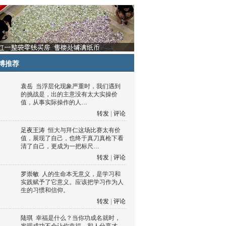
博推荐
袁岳
当浮层化现象严重时，我们遇到
的挑战是，出的主意没有太大实操价
值，从事实际操作的人…
转发
|
评论
足夜王涛
恒大与拜仁这场比赛太有价
值，展现了自己，也终于真刀真枪下看
清了自己，更成为一把标尺…
转发
|
评论
罗崇敏
人的生命本无意义，是学习和
实践赋予了它意义。应该把学习作为人
生的习惯和信仰。
转发
|
评论
陆琪
幸福是什么？当你功成名就时，