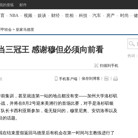
我的搜狐
邮件
体育
-
NBA
-
视频
-
娱谈
-
财经
-
世相
-
科技
-
汽车
-
房产
-
时尚
-
健
西甲转会
>
皇家马德里
当三冠王 感谢穆但必须向前看
热词
扫描到手机
保存到博客
佐
手机客户端
前集训，甚至就连第一站的地点都没有变——加州大学洛杉矶
战，并将在8月2号迎来美洲行的首场比赛，对手是洛杉矶银
了队长卡西利亚斯参加，毫无疑问的，穆里尼奥、安切洛蒂以及
目的话题。
在结束度假返回马德里后有机会在第一时间与主教练进行了